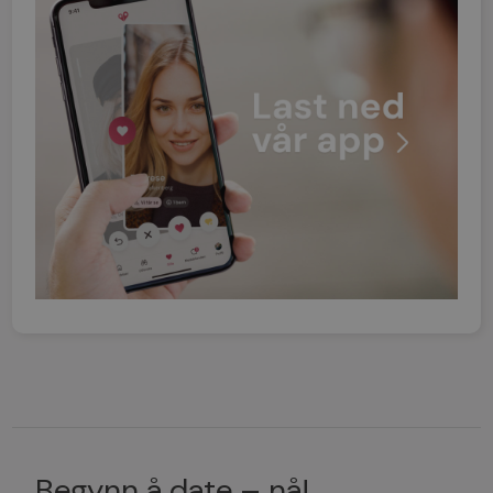
Begynn å date – nå!