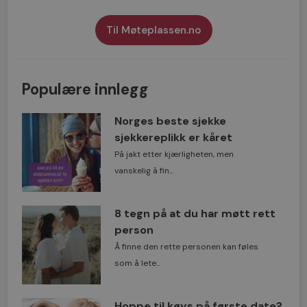
Til Møteplassen.no
Populære innlegg
Norges beste sjekke
sjekkereplikk er kåret
På jakt etter kjærligheten, men
vanskelig å fin...
8 tegn på at du har møtt rett
person
Å finne den rette personen kan føles
som å lete...
Hoppe til køys på første date?