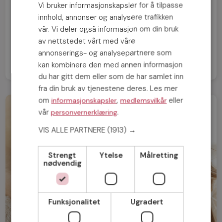
Vi bruker informasjonskapsler for å tilpasse
innhold, annonser og analysere trafikken
NESTE INNLEGG
vår. Vi deler også informasjon om din bruk
Ufrivillig singel? Her er 5 tegn på at det er DU
som er problemet
av nettstedet vårt med våre
annonserings- og analysepartnere som
kan kombinere den med annen informasjon
du har gitt dem eller som de har samlet inn
fra din bruk av tjenestene deres. Les mer
om
,
eller
informasjonskapsler
medlemsvilkår
vår
.
personvernerklæring
VIS ALLE PARTNERE
(1913) →
Strengt
Ytelse
Målretting
nødvendig
Funksjonalitet
Ugradert