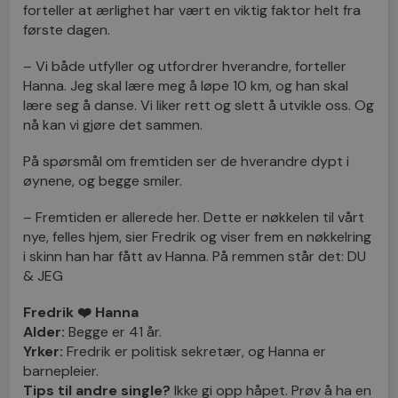
forteller at ærlighet har vært en viktig faktor helt fra
første dagen.
– Vi både utfyller og utfordrer hverandre, forteller
Hanna. Jeg skal lære meg å løpe 10 km, og han skal
lære seg å danse. Vi liker rett og slett å utvikle oss. Og
nå kan vi gjøre det sammen.
På spørsmål om fremtiden ser de hverandre dypt i
øynene, og begge smiler.
– Fremtiden er allerede her. Dette er nøkkelen til vårt
nye, felles hjem, sier Fredrik og viser frem en nøkkelring
i skinn han har fått av Hanna. På remmen står det: DU
& JEG
Fredrik ❤️
Hanna
Alder:
Begge er 41 år.
Yrker:
Fredrik er politisk sekretær, og Hanna er
barnepleier.
Tips til andre single?
Ikke gi opp håpet. Prøv å ha en