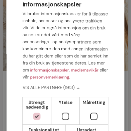
informasjonskapsler
Vi bruker informasjonskapsler for å tilpasse
innhold, annonser og analysere trafikken
vår. Vi deler også informasjon om din bruk
av nettstedet vårt med våre
annonserings- og analysepartnere som
kan kombinere den med annen informasjon
du har gitt dem eller som de har samlet inn
fra din bruk av tjenestene deres. Les mer
om
,
eller
informasjonskapsler
medlemsvilkår
vår
.
personvernerklæring
Bli medlem gratis!
VIS ALLE PARTNERE
(1913) →
Mann
Kvinne
Strengt
Ytelse
Målretting
nødvendig
Funksjonalitet
Ugradert