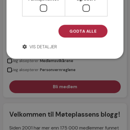
GODTA ALLE
VIS DETALJER
Jeg aksepterer
Medlemsvilkårene
Jeg aksepterer
Personvernreglene
Velkommen til Møteplassens blogg!
Siden 2001 har mer enn 175 000 medlemmer funnet