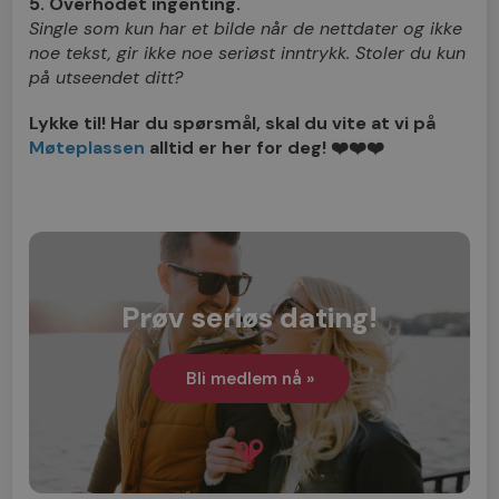
5. Overhodet ingenting.
Single som kun har et bilde når de nettdater og ikke
noe tekst, gir ikke noe seriøst inntrykk. Stoler du kun
på utseendet ditt?
Lykke til! Har du spørsmål, skal du vite at vi på
Møteplassen
alltid er her for deg! ❤️❤️❤️
Prøv seriøs dating!
Bli medlem nå »