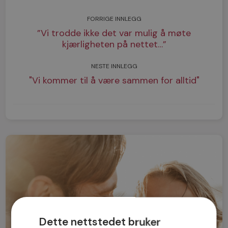
FORRIGE INNLEGG
”Vi trodde ikke det var mulig å møte
kjærligheten på nettet…”
NESTE INNLEGG
"Vi kommer til å være sammen for alltid"
Dette nettstedet bruker