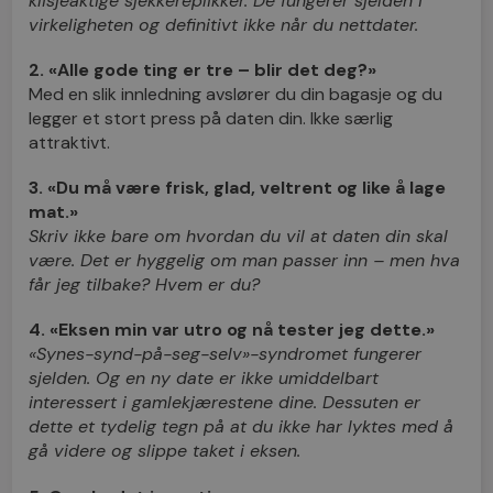
klisjeaktige sjekkereplikker. De fungerer sjelden i
virkeligheten og definitivt ikke når du nettdater.
2. «Alle gode ting er tre – blir det deg?»
Med en slik innledning avslører du din bagasje og du
legger et stort press på daten din. Ikke særlig
attraktivt.
3. «Du må være frisk, glad, veltrent og like å lage
mat.»
Skriv ikke bare om hvordan du vil at daten din skal
være. Det er hyggelig om man passer inn – men hva
får jeg tilbake? Hvem er du?
4. «Eksen min var utro og nå tester jeg dette.»
«Synes-synd-på-seg-selv»-syndromet fungerer
sjelden. Og en ny date er ikke umiddelbart
interessert i gamlekjærestene dine. Dessuten er
dette et tydelig tegn på at du ikke har lyktes med å
gå videre og slippe taket i eksen.