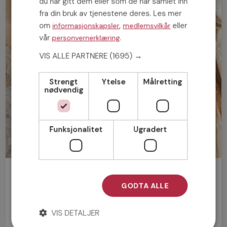
du har gitt dem eller som de har samlet inn
fra din bruk av tjenestene deres. Les mer
om
,
eller
informasjonskapsler
medlemsvilkår
vår
.
personvernerklæring
VIS ALLE PARTNERE
(1695) →
Strengt
Ytelse
Målretting
nødvendig
Funksjonalitet
Ugradert
Bli medlem gratis!
GODTA ALLE
Mann
Kvinne
VIS DETALJER