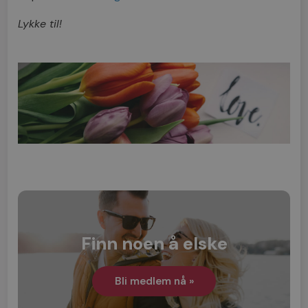
Lykke til!
Finn noen å elske
Bli medlem nå »