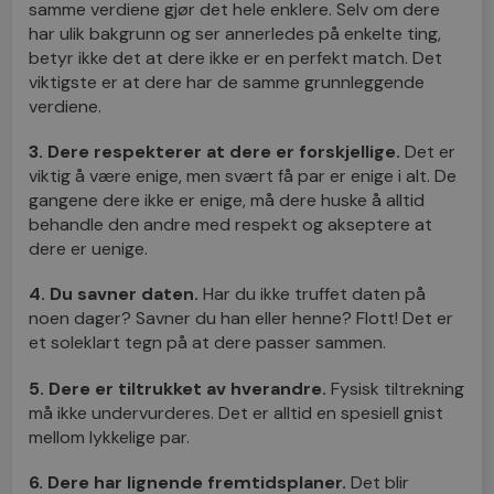
samme verdiene gjør det hele enklere. Selv om dere
har ulik bakgrunn og ser annerledes på enkelte ting,
betyr ikke det at dere ikke er en perfekt match. Det
viktigste er at dere har de samme grunnleggende
verdiene.
3. Dere respekterer at dere er forskjellige.
Det er
viktig å være enige, men svært få par er enige i alt. De
gangene dere ikke er enige, må dere huske å alltid
behandle den andre med respekt og akseptere at
dere er uenige.
4. Du savner daten.
Har du ikke truffet daten på
noen dager? Savner du han eller henne? Flott! Det er
et soleklart tegn på at dere passer sammen.
5. Dere er tiltrukket av hverandre.
Fysisk tiltrekning
må ikke undervurderes. Det er alltid en spesiell gnist
mellom lykkelige par.
6. Dere har lignende fremtidsplaner.
Det blir