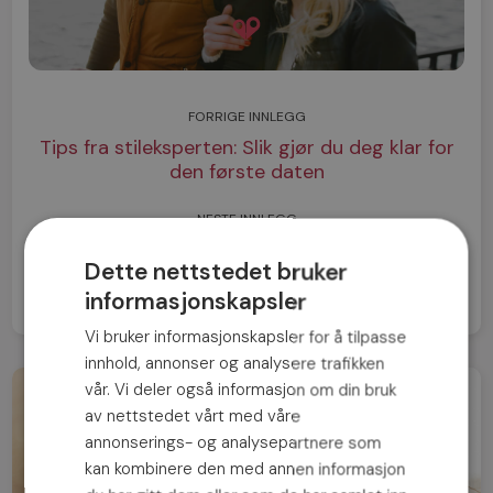
FORRIGE INNLEGG
Tips fra stileksperten: Slik gjør du deg klar for
den første daten
NESTE INNLEGG
"Det var kjærlighet ved første blikk"
Dette nettstedet bruker
informasjonskapsler
Vi bruker informasjonskapsler for å tilpasse
innhold, annonser og analysere trafikken
vår. Vi deler også informasjon om din bruk
av nettstedet vårt med våre
annonserings- og analysepartnere som
kan kombinere den med annen informasjon