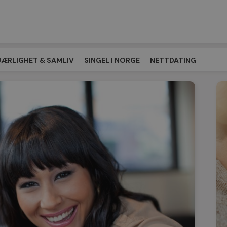
JÆRLIGHET & SAMLIV
SINGEL I NORGE
NETTDATING
EPLASSEN