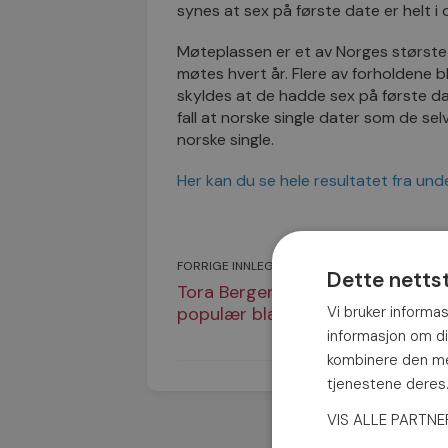
synes at sex på første date er helt i 
Møteplassen er et av Norges største 
møtes hvert år. Flere av forholdene b
skyldes at de hadde sex på første date
fall at norske single dater som de selv
norske single.
Her kan du se hele resultatet fra und
FORRIGE INNLEGG
Dette netts
Tora Berger overlegent mest
Vi bruker informas
populær blant de single
informasjon om d
kombinere den med
tjenestene dere
VIS ALLE PARTN