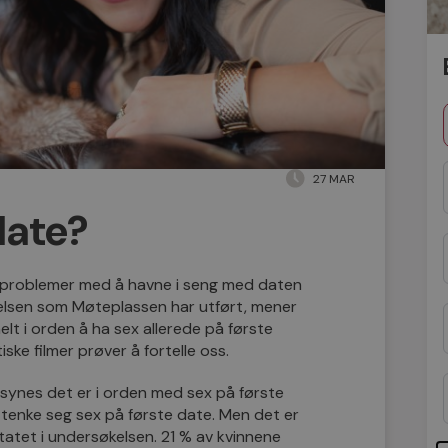
27 MAR
date?
oen problemer med å havne i seng med daten
kelsen som Møteplassen har utført, mener
elt i orden å ha sex allerede på første
iske filmer prøver å fortelle oss.
synes det er i orden med sex på første
enke seg sex på første date. Men det er
tatet i undersøkelsen. 21 % av kvinnene