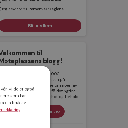
Jeg aksepterer
Medlemsvilkårene
Jeg aksepterer
Personvernreglene
Velkommen til
Møteplassens blogg!
Siden 2001 har mer enn 175 000
medlemmer funnet kjærligheten på
Møteplassen. Her kan du lese om noen av
 vår. Vi deler også
de parene som har møttes, få datingtips
tnere som kan
samt lese om dating, kjærlighet og forhold.
ra din bruk av
.
rnerklæring
Til Møteplassen.no