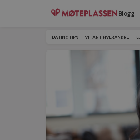
Blogg
DATINGTIPS
VI FANT HVERANDRE
K
SINGELEVENT
MATCHING
TIL MØT