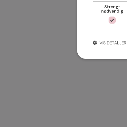
Strengt
nødvendig
VIS DETALJER