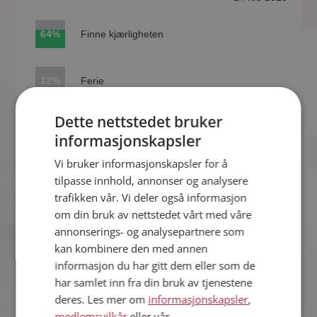
64%
Finne kjærligheten
12%
Ferie
Dette nettstedet bruker
9%
Bedre økonomi
informasjonskapsler
Vi bruker informasjonskapsler for å
11%
Komme i form
tilpasse innhold, annonser og analysere
trafikken vår. Vi deler også informasjon
om din bruk av nettstedet vårt med våre
4%
Ny jobb/skole
annonserings- og analysepartnere som
kan kombinere den med annen
informasjon du har gitt dem eller som de
Antall stemmer: 1149
har samlet inn fra din bruk av tjenestene
VIS MER
deres. Les mer om
informasjonskapsler
,
medlemsvilkår
eller vår