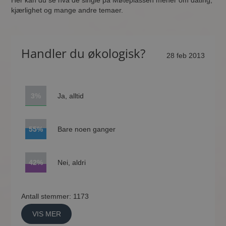
Her kan du se hva de single på Møteplassen mener om dating,
kjærlighet og mange andre temaer.
Handler du økologisk?
28 feb 2013
3%
Ja, alltid
55%
Bare noen ganger
42%
Nei, aldri
Antall stemmer: 1173
VIS MER