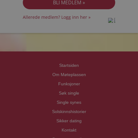
Allerede medlem? Logg inn her »
prot
prot
Priva
Priva
Startsiden
Om Møteplassen
Funksjoner
Søk single
Single synes
Solskinnshistorier
Sikker dating
Kontakt