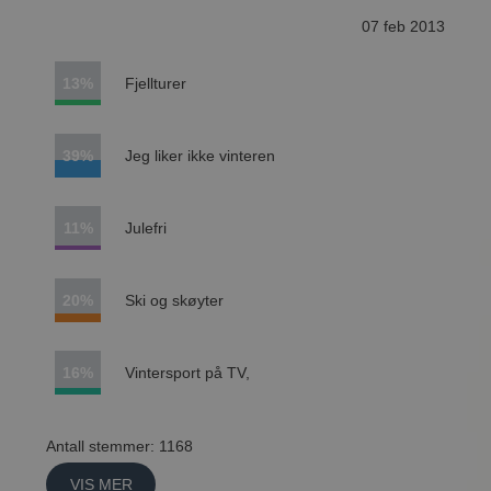
07 feb 2013
13%
Fjellturer
39%
Jeg liker ikke vinteren
11%
Julefri
20%
Ski og skøyter
16%
Vintersport på TV,
Antall stemmer: 1168
VIS MER