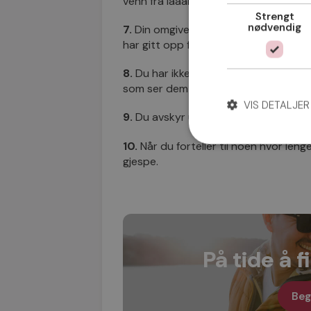
venn fra laaangt tilbake.
Strengt
nødvendig
7.
Din omgivelse har sluttet å spørre
har gitt opp for lenge siden.
8.
Du har ikke kjøpt nytt undertøy p
som ser dem likevel (muligens katten 
VIS DETALJER
9.
Du avskyr uttrykket
«Det kommer å
10.
Når du forteller til noen hvor len
gjespe.
På tide å 
Beg