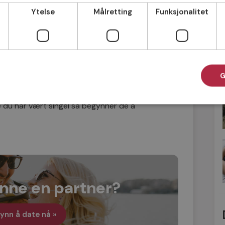
Ytelse
Målretting
Funksjonalitet
«såååå – har du møtt noen nå
da?». De
å mange år. Det er ingen andre enn deg
da).
G
 skje når du minst aner det»
.
ge du har vært singel så begynner de å
finne en partner?
ynn å date nå »