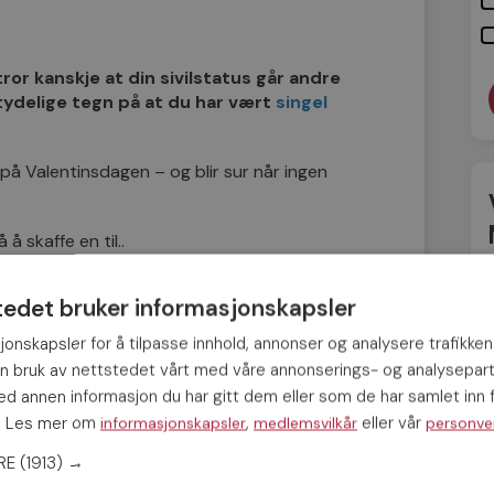
ror kanskje at din sivilstatus går andre
 tydelige tegn på at du har vært
singel
t på Valentinsdagen – og blir sur når ingen
å skaffe en til..
ner å se medlidende på deg når du for
tedet bruker informasjonskapsler
en person (og kanskje noen bokser med
jonskapsler for å tilpasse innhold, annonser og analysere trafikken
in bruk av nettstedet vårt med våre annonserings- og analysepar
utter å gjøre. Mikron er din beste venn.
 annen informasjon du har gitt dem eller som de har samlet inn f
s. Les mer om
,
eller vår
informasjonskapsler
medlemsvilkår
personve
ERE
(1913) →
er. Han eller hun ser deg mer som en fjern