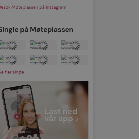
Besøk Møteplassen på Instagram
Single på Møteplassen
Se fler single