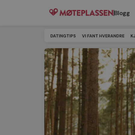
Blogg
DATINGTIPS
VI FANT HVERANDRE
K
SINGELEVENT
MATCHING
TIL MØT