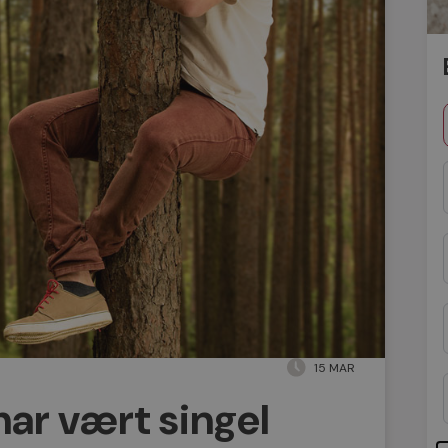
15 MAR
har vært singel