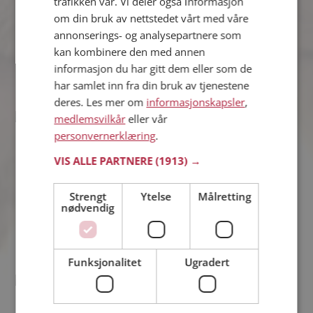
trafikken vår. Vi deler også informasjon
Søker kvinne 27 - 41 år
om din bruk av nettstedet vårt med våre
Hvis du er medlem kan du matche din
annonserings- og analysepartnere som
personlighet mot oterkebab eller noen
kan kombinere den med annen
av de andre single. Kanskje passer
informasjon du har gitt dem eller som de
dere sammen som hånd i hanske?
har samlet inn fra din bruk av tjenestene
Online nå!
deres. Les mer om
informasjonskapsler
,
medlemsvilkår
eller vår
Marita Serina Sunde
personvernerklæring
.
34 år fra Sandnes i Rogaland
Søker mann 28 - 40 år
VIS ALLE PARTNERE
(1913) →
Tror du Marita Serina Sunde har et
fotoalbum på Møteplassen? Bli
Strengt
Ytelse
Målretting
medlem og se selv. Det finnes tusener
nødvendig
av fotoalbum med spennende bilder på
sidene.
Online nå!
Funksjonalitet
Ugradert
Luna
26 år fra Tønsberg i Vestfold