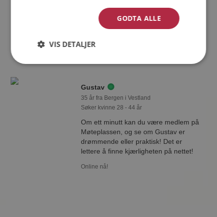
Søker mann eller kvinne 20 - 30 år
GODTA ALLE
Liker du å reise? Det gjør kanskje
Luna også. Bli medlem nå for å finne
svaret og mengder av andre
VIS DETALJER
spennende fakta.
Gustav
35 år fra Bergen i Vestland
Søker kvinne 28 - 44 år
Om ett minutt kan du være medlem på
Møteplassen, og se om Gustav er
drømmende eller praktisk! Det er
lettere å finne kjærligheten på nettet!
Online nå!