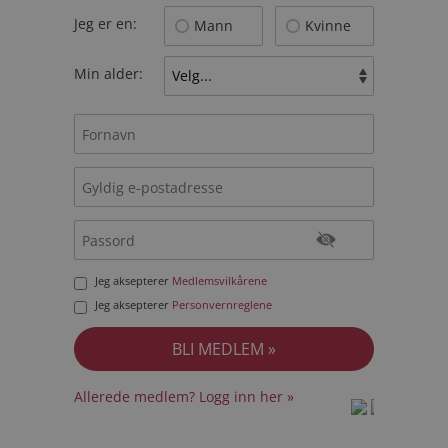
Jeg er en:
Mann
Kvinne
Min alder:
Jeg aksepterer
Medlemsvilkårene
Jeg aksepterer
Personvernreglene
Allerede medlem? Logg inn her »
prot
prot
Priva
Priva