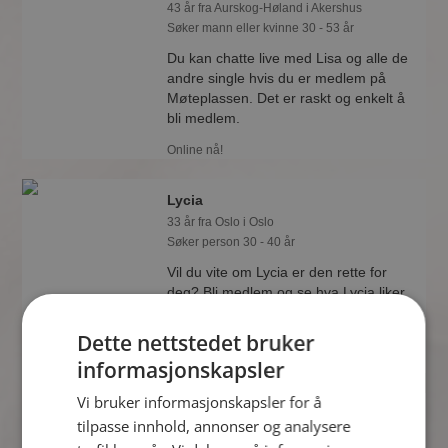
43 år fra Aurskog-Høland i Akershus
Søker mann eller kvinne 30 - 53 år
Du kan chatte live med Lisa og alle de
andre single hvis du er medlem på
Møteplassen. Det er raskt og enkelt å
bli medlem.
Online nå!
Lycia
33 år fra Oslo i Oslo
Søker person 30 - 40 år
Vil du vite om Lycia er den rette for
deg? Bli medlem og se hva Lycia liker
å gjøre om kvelden. Kanskje en
treningsentusiast som deg selv?
Dette nettstedet bruker
informasjonskapsler
Vi bruker informasjonskapsler for å
oterkebab
tilpasse innhold, annonser og analysere
43 år fra Oslo i Oslo