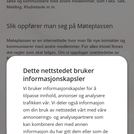
søke og kommunisere med andre medlemmer, som f.eks. Søk,
Melding, Kludretavle m.m.
Slik oppfører man seg på Møteplassen
Møteplassen er en internettside hvor man får nye kontakter og
kommuniserer med andre medlemmer. For alles trivsel finnes
det regler som skal følges. Om vi oppdager overtredelse av
Møteplassen allmenne vilkår kan vi advare medlemmet, eller
slette profilen uten å først gi beskjed.
Dette nettstedet bruker
informasjonskapsler
Allmenne regler
Vi bruker informasjonskapsler for å
tilpasse innhold, annonser og analysere
For at alle skal trives best mulig på Møteplassen finnes det
trafikken vår. Vi deler også informasjon
regler som man må følge. Følger du ikke reglene som finnes i
om din bruk av nettstedet vårt med våre
våre medlemsvilkår kan din profil slettes.
annonserings- og analysepartnere som
kan kombinere den med annen
Norske lover gjelder
informasjon du har gitt dem eller som de