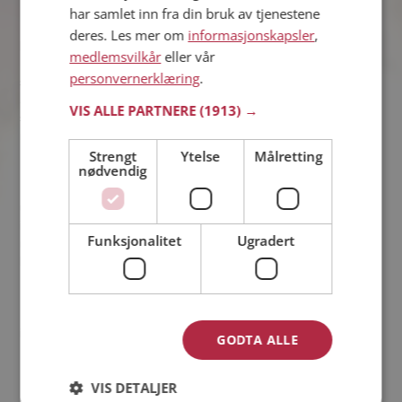
har samlet inn fra din bruk av tjenestene
På Møteplassen er det norsk lov som gjelder. Vi godtar ikke
deres. Les mer om
informasjonskapsler
,
brudd på norsk lov, eller oppfordring til brudd på loven.
medlemsvilkår
eller vår
Herunder hører brudd på personvernet, ærekrenkelser,
personvernerklæring
.
spredning av utuktig eller pornografisk innhold og datavirus.
Særlig relevante lover i denne sammenheng er blant andre
VIS ALLE PARTNERE
(1913) →
straffeloven, personopplysningsloven, åndsverksloven og
markedsføringsloven.
Strengt
Ytelse
Målretting
nødvendig
Informasjon som er opphavsrettsbeskyttet kan ikke publiseres
uten samtykke fra rettighetshaveren. Møteplassen kan heller
ikke brukes til å tilby eller etterspørre seksuelle tjenester,
Funksjonalitet
Ugradert
markedsføre kommersielle tjenester, pyramidespill eller
lignende.
Misbruk av Møteplassen kan i verste fall lede til stenging av
internettabonnement eller politianmeldelse.
GODTA ALLE
VIS DETALJER
Det kreves ikke et lovbrudd for at Møteplassen skal kunne gripe