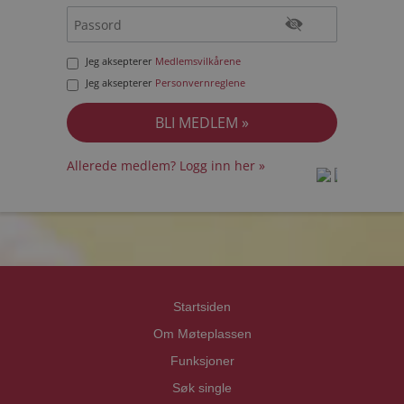
Jeg aksepterer
Medlemsvilkårene
Jeg aksepterer
Personvernreglene
Allerede medlem? Logg inn her »
prot
prot
Priva
Priva
Startsiden
Om Møteplassen
Funksjoner
Søk single