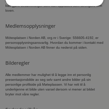
inn med f.eks. advarsel eller sletting av profilen. Møteplassen
kan gjøre bedømminger som kan oppfattes som strengere enn
loven.
Medlemsopplysninger
Mötesplatsen i Norden AB, org.nr i Sverige: 556605-4192, er
personopplysningsansvarlig. Hvordan du kommer i kontakt med
Mötesplatsen i Norden AB finner du nederst på siden.
Bilderegler
Alle medlemmer har mulighet til å legge inn et personlig
presentasjonsbilde av seg selv samt andre bilder på sin
personlige profilside på Møteplassen. Vi har rett til å
underkjenne et bilde uten varsel dersom vi mener at bildet
bryter mot våre regler.