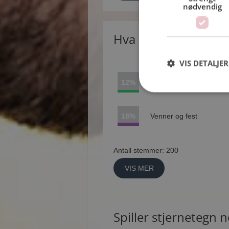
nødvendig
Hva liker du best m
VIS DETALJER
12%
Tog og bunad
18%
Venner og fest
Antall stemmer: 200
VIS MER
Spiller stjernetegn n