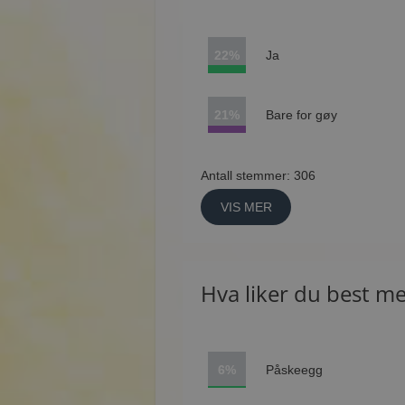
22%
Ja
21%
Bare for gøy
Antall stemmer: 306
VIS MER
Hva liker du best m
6%
Påskeegg