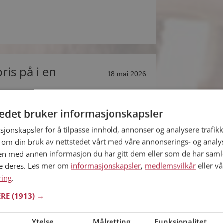
ris på i en
18 mai 2026
tedet bruker informasjonskapsler
sjonskapsler for å tilpasse innhold, annonser og analysere trafikk
46%
Trygghet
 om din bruk av nettstedet vårt med våre annonserings- og anal
n med annen informasjon du har gitt dem eller som de har samlet
26%
Omtanke
ne deres. Les mer om
informasjonskapsler
,
medlemsvilkår
eller vå
ring
.
ERE
(1913) →
Ytelse
Målretting
Funksjonalitet