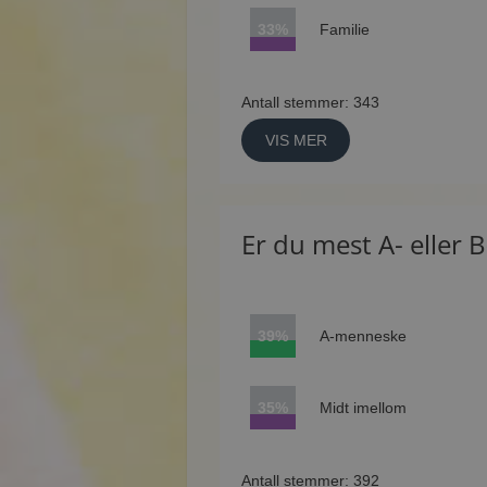
33%
Familie
Antall stemmer: 343
VIS MER
Er du mest A- eller
39%
A-menneske
35%
Midt imellom
Antall stemmer: 392