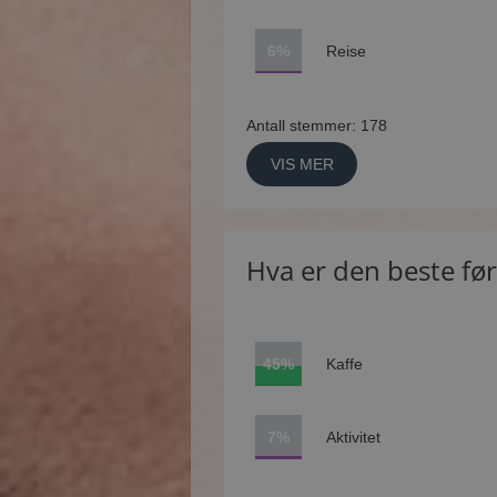
6%
Reise
Antall stemmer: 178
VIS MER
Hva er den beste fø
45%
Kaffe
7%
Aktivitet