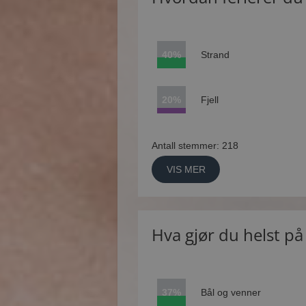
40%
Strand
20%
Fjell
Antall stemmer: 218
VIS MER
Hva gjør du helst p
37%
Bål og venner