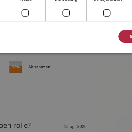
ed 17. mai?
01 mai 2026
13%
Is og pølser
57%
Alt sammen
oen rolle?
15 apr 2026