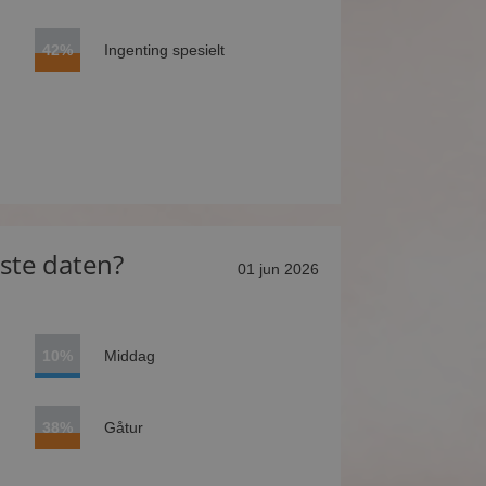
42%
Ingenting spesielt
rste daten?
01 jun 2026
10%
Middag
38%
Gåtur