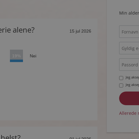
Min alder
rie alene?
15 jul 2026
19%
Nei
Jeg aks
Jeg aks
Allerede 
helst?