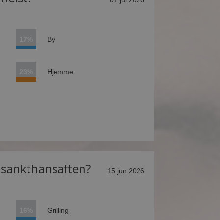
01 jul 2026
17%
By
23%
Hjemme
å sankthansaften?
15 jun 2026
16%
Grilling