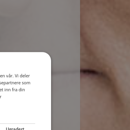
en vår. Vi deler
ysepartnere som
 inn fra din
r
Ugradert