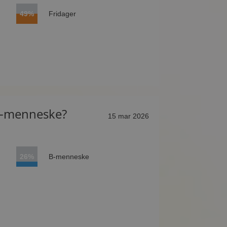
49%
Fridager
 B-menneske?
15 mar 2026
26%
B-menneske