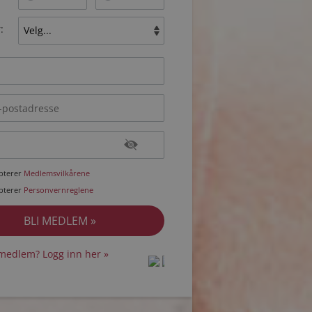
:
epterer
Medlemsvilkårene
epterer
Personvernreglene
medlem? Logg inn her »
protected by
protected by
reCAPTCHA
reCAPTCHA
-
-
Privacy
Privacy
Terms
Terms