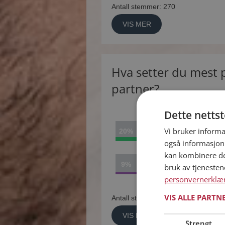
Antall stemmer: 270
VIS MER
Hva setter du mest p
partner?
Dette netts
Vi bruker informa
20%
Humor
også informasjon
kan kombinere de
9%
Eventyrlyst
bruk av tjeneste
personvernerklæ
VIS ALLE PARTN
Antall stemmer: 348
VIS MER
Strengt