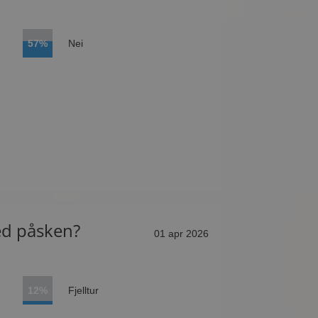
57%
Nei
ed påsken?
01 apr 2026
12%
Fjelltur