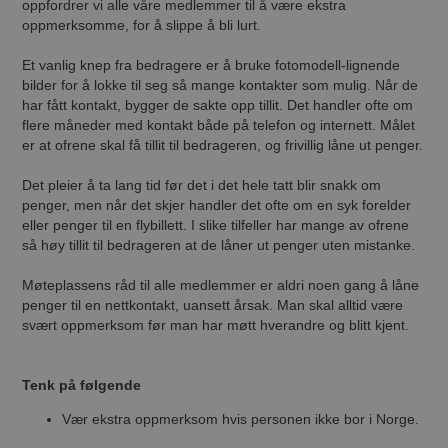
oppfordrer vi alle våre medlemmer til å være ekstra
oppmerksomme, for å slippe å bli lurt.
Et vanlig knep fra bedragere er å bruke fotomodell-lignende
bilder for å lokke til seg så mange kontakter som mulig. Når de
har fått kontakt, bygger de sakte opp tillit. Det handler ofte om
flere måneder med kontakt både på telefon og internett. Målet
er at ofrene skal få tillit til bedrageren, og frivillig låne ut penger.
Det pleier å ta lang tid før det i det hele tatt blir snakk om
penger, men når det skjer handler det ofte om en syk forelder
eller penger til en flybillett. I slike tilfeller har mange av ofrene
så høy tillit til bedrageren at de låner ut penger uten mistanke.
Møteplassens råd til alle medlemmer er aldri noen gang å låne
penger til en nettkontakt, uansett årsak. Man skal alltid være
svært oppmerksom før man har møtt hverandre og blitt kjent.
Tenk på følgende
Vær ekstra oppmerksom hvis personen ikke bor i Norge.