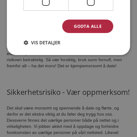
du skal møte
La ikke din date hente deg hjemme eller kjøre deg hjem.
Ta deg til og fra daten på egenhånd.
GODTA ALLE
Avbryt daten umiddelbart hvis du ikke føler deg trygg.
VIS DETALJER
Å lære nye personer å kjenne medfører risiko, men med de
enkle knepene som er nevnt ovenfor vil du redusere denne
risikoen betraktelig. Så vær forsiktig, bruk sunn fornuft, men
fremfor alt – ha det moro! Det er kjempemorsomt å date!
Sikkerhetsrisiko - Vær oppmerksom!
Det skal være morsomt og spennende å date og flørte, og
derfor er det ekstra viktig at du føler deg trygg hos oss.
Dessverre finnes det uærlige personer både på nettet og i
virkeligheten. Vi jobber aktivt med å oppdage og forhindre
forekomsten av uærlige personer på vårt nettsted. Likevel