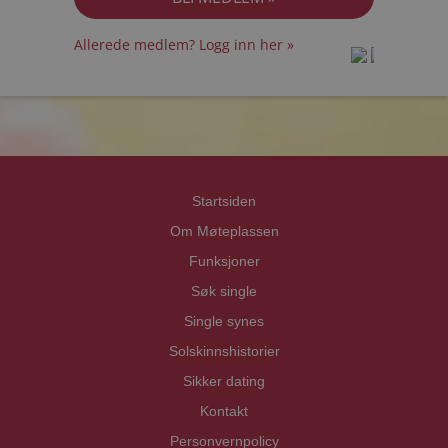
Allerede medlem? Logg inn her »
prot
prot
Priva
Priva
Startsiden
Om Møteplassen
Funksjoner
Søk single
Single synes
Solskinnshistorier
Sikker dating
Kontakt
Personvernpolicy