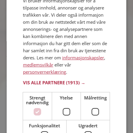
Vi bruker informasjonskapsler for å
på gang hevder at de ikke kan vise deg et bilde.
tilpasse innhold, annonser og analysere
trafikken vår. Vi deler også informasjon
Ingen kam kreve å få treffe deg. Det er du som avgjør
om din bruk av nettstedet vårt med våre
om du vil gå på en virkelig date eller ikke. Du har ingen
annonserings- og analysepartnere som
plikt til å møte noen bare fordi dere har hatt kontakt
lenge på Møteplassen.
kan kombinere den med annen
informasjon du har gitt dem eller som de
har samlet inn fra din bruk av tjenestene
Tid for å gå på date
deres. Les mer om
informasjonskapsler
,
medlemsvilkår
eller vår
personvernerklæring
.
Når du har blitt kjent med noen gutt eller
jente
på Møteplassen
og du føler at tiden er moden for å treffes, finnes det noen
VIS ALLE PARTNERE
(1913) →
enkle tips for at du skal kjenne deg sikker:
Strengt
Ytelse
Målretting
nødvendig
Velg å treffes på et offentlig sted der det samles mange
mennesker. Velg et tidspunkt du er sikker på at det vil
være andre der.
Funksjonalitet
Ugradert
Fortell til noen at du skal på date, hvor du skal og hvem