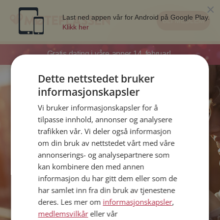
×
Last ned appen vår for Android på Google Play.
BLI MEDLEM
Klikk her
Gratis dating i våre
apper 14. februar!
Dette nettstedet bruker
informasjonskapsler
Velkommen tilbake!
Vi bruker informasjonskapsler for å
tilpasse innhold, annonser og analysere
trafikken vår. Vi deler også informasjon
om din bruk av nettstedet vårt med våre
annonserings- og analysepartnere som
kan kombinere den med annen
informasjon du har gitt dem eller som de
LOGG INN
har samlet inn fra din bruk av tjenestene
Har du glemt passordet ditt?
deres. Les mer om
informasjonskapsler
,
medlemsvilkår
eller vår