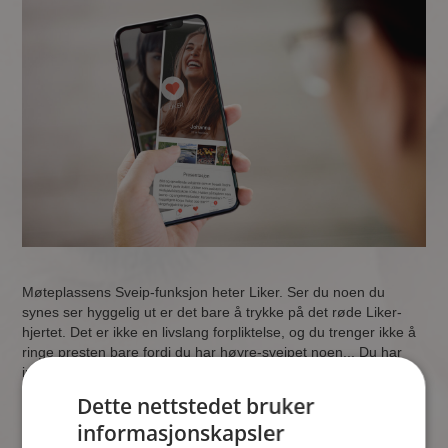
Møteplassens Sveip-funksjon heter Liker. Ser du noen du
synes ser hyggelig ut er det bare å trykke på det røde Liker-
hjertet. Det er ikke en livslang forpliktelse, og du trenger ikke å
ringe presten bare fordi du har høyre-sveipet noen... Du har
ingenting å tape - noen ganger skjer det at det der lille klikket
leder deg rett til ditt livs store kjærlighet!
Dette nettstedet bruker
informasjonskapsler