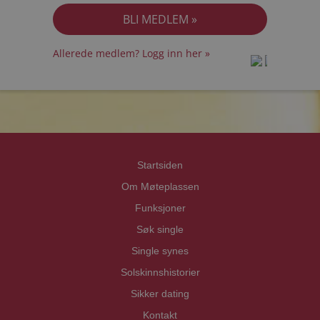
Allerede medlem? Logg inn her »
prot
prot
Priva
Priva
Startsiden
Om Møteplassen
Funksjoner
Søk single
Single synes
Solskinnshistorier
Sikker dating
Kontakt