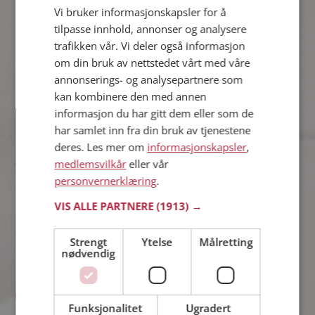
PlussLiker
Vi bruker informasjonskapsler for å
Har du funnet noen som får hjertet ditt til å banke litt ekstra? Da
tilpasse innhold, annonser og analysere
bør du bruke PlussLiker! Når du PlussLiker noen (du har klikket
trafikken vår. Vi deler også informasjon
på det gule hjertet) så ser den du flørter med dette, både i
om din bruk av nettstedet vårt med våre
sveip-listen, men også på deres egen profilside – uavhengig av
annonserings- og analysepartnere som
medlemskap. Når du sveiper blant alle fine single kommer
kan kombinere den med annen
teksten "Han/hun liker deg!" opp hos de single som har
PlussLikt deg. Du kan altså allerede i forveien se hvem som
informasjon du har gitt dem eller som de
Liker deg. Alle våre medlemmer har tilgang til PlussLiker.
har samlet inn fra din bruk av tjenestene
deres. Les mer om
informasjonskapsler
,
medlemsvilkår
eller vår
Vil du vite hvem som liker deg?
personvernerklæring
.
Etter forespørsel fra våre medlemmer har vi også tatt fram
VIS ALLE PARTNERE
(1913) →
muligheten for at du som er PlussVIP-medlem på forhånd kan
se hvem som liker deg – før du liker tilbake. Så utrolig
spennende og gøy! Under fanen «Liker meg» samles alle dine
Strengt
Ytelse
Målretting
beundrere, og her kan du raskt og enkelt Like tilbake.
nødvendig
BLI MEDLEM & BEGYNN OG LIK!
Funksjonalitet
Ugradert