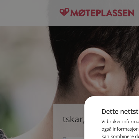
Dette netts
tskar, single kvin
Vi bruker informa
også informasjon
kan kombinere de