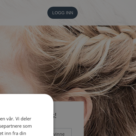
LOGG INN
li medlem gratis!
en vår. Vi deler
ysepartnere som
 inn fra din
Mann
Kvinne