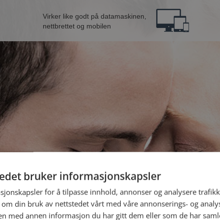
Virker like godt på datamaskinen,
nettbrettet og mobilen
tedet bruker informasjonskapsler
ne fra Nome
B
sjonskapsler for å tilpasse innhold, annonser og analysere trafikk
 om din bruk av nettstedet vårt med våre annonserings- og anal
n med annen informasjon du har gitt dem eller som de har samlet
Jeg er en: