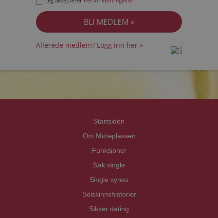
Jeg aksepterer
Personvernreglene
Allerede medlem? Logg inn her »
prot
prot
Priva
Priva
Startsiden
Om Møteplassen
Funksjoner
Søk single
Single synes
Solskinnshistorier
Sikker dating