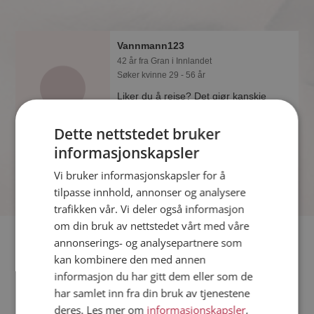
Vannmann123
42 år fra Gran i Innlandet
Søker kvinne 29 - 56 år
Liker du å reise? Det gjør kanskje
Vannmann123 også. Bli medlem nå for
å finne svaret og mengder av andre
Dette nettstedet bruker
spennende fakta.
informasjonskapsler
Vi bruker informasjonskapsler for å
tilpasse innhold, annonser og analysere
trafikken vår. Vi deler også informasjon
om din bruk av nettstedet vårt med våre
Fler single
annonserings- og analysepartnere som
kan kombinere den med annen
informasjon du har gitt dem eller som de
Flere singlemenn fra Gran
:
Vaager
,
Treevg
,
sepelin
har samlet inn fra din bruk av tjenestene
Kvinner fra Gran
deres. Les mer om
informasjonskapsler
,
Date kvinner i Norge