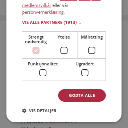
medlemsvilkår
eller vår
Date menn i Norge
personvernerklæring
.
VIS ALLE PARTNERE
(1913) →
Bli medlem gratis!
Strengt
Ytelse
Målretting
nødvendig
Jeg er en:
Mann
Kvinne
Min alder:
Funksjonalitet
Ugradert
GODTA ALLE
VIS DETALJER
Jeg aksepterer
Medlemsvilkårene