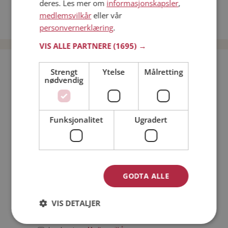
deres. Les mer om
informasjonskapsler
,
Date kvinner i Norge
medlemsvilkår
eller vår
Date menn i Norge
personvernerklæring
.
VIS ALLE PARTNERE
(1695) →
Bli medlem gratis!
Strengt
Ytelse
Målretting
nødvendig
Jeg er en:
Mann
Kvinne
Funksjonalitet
Ugradert
Min alder:
GODTA ALLE
VIS DETALJER