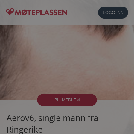
LOGG INN
BLI MEDLEM
Aerov6, single mann fra
Ringerike