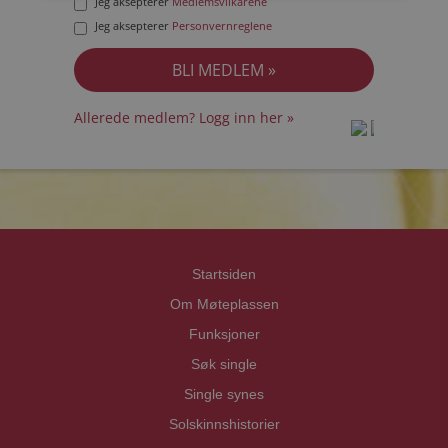
Jeg aksepterer
Medlemsvilkårene
Jeg aksepterer
Personvernreglene
Allerede medlem? Logg inn her »
prot
prot
Priva
Priva
Startsiden
Om Møteplassen
Funksjoner
Søk single
Single synes
Solskinnshistorier