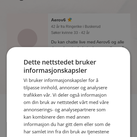
Aerov6
42 år fra Ringerike i Buskerud
Søker kvinne 33 - 42 år
Du kan chatte live med Aerov6 og alle
de andre single hvis du er medlem på
Møteplassen. Det er raskt og enkelt å
Dette nettstedet bruker
bli medlem.
informasjonskapsler
Vi bruker informasjonskapsler for å
tilpasse innhold, annonser og analysere
trafikken vår. Vi deler også informasjon
om din bruk av nettstedet vårt med våre
Fler single
annonserings- og analysepartnere som
kan kombinere den med annen
Flere singlemenn fra Ringerike
:
mercedesgutt
,
charlime
,
informasjon du har gitt dem eller som de
jeger81
har samlet inn fra din bruk av tjenestene
Kvinner fra Ringerike