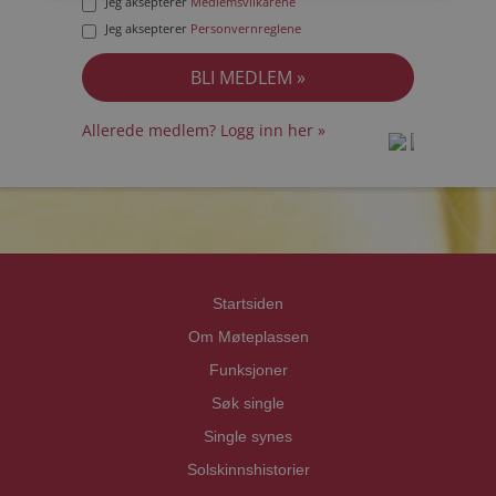
Jeg aksepterer
Medlemsvilkårene
Jeg aksepterer
Personvernreglene
Allerede medlem? Logg inn her »
prot
prot
Priva
Priva
Startsiden
Om Møteplassen
Funksjoner
Søk single
Single synes
Solskinnshistorier