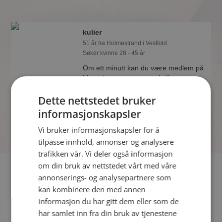
kulier
51 år fra Holmestrand i Vestfold
Søker kvinne 28 - 45 år
Om ett minutt kan du være medlem på
Møteplassen, og se om kulier er
drømmende eller praktisk! Det er
Dette nettstedet bruker
lettere å finne kjærligheten på nettet!
informasjonskapsler
Vi bruker informasjonskapsler for å
tilpasse innhold, annonser og analysere
trafikken vår. Vi deler også informasjon
om din bruk av nettstedet vårt med våre
Fler single
annonserings- og analysepartnere som
kan kombinere den med annen
Flere singlemenn fra Holmestrand
:
tbg mann
,
jaktfiske
,
informasjon du har gitt dem eller som de
Skrimgutten
har samlet inn fra din bruk av tjenestene
Kvinner fra Holmestrand