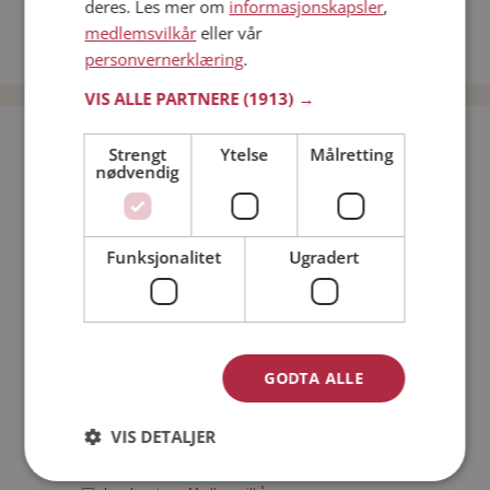
deres. Les mer om
informasjonskapsler
,
Date kvinner i Norge
medlemsvilkår
eller vår
Date menn i Norge
personvernerklæring
.
VIS ALLE PARTNERE
(1913) →
Bli medlem gratis!
Strengt
Ytelse
Målretting
nødvendig
Jeg er en:
Mann
Kvinne
Funksjonalitet
Ugradert
Min alder:
GODTA ALLE
VIS DETALJER