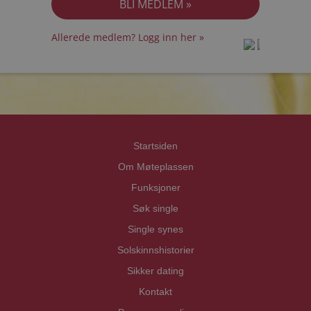
Allerede medlem? Logg inn her »
prot
prot
Priva
Priva
Startsiden
Om Møteplassen
Funksjoner
Søk single
Single synes
Solskinnshistorier
Sikker dating
Kontakt