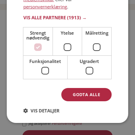
personvernerklæring
.
VIS ALLE PARTNERE
(1913) →
Bli medlem gratis!
Strengt
Ytelse
Målretting
nødvendig
Jeg er en:
Mann
Kvinne
Min alder:
Funksjonalitet
Ugradert
GODTA ALLE
VIS DETALJER
Jeg aksepterer
Medlemsvilkårene
Jeg aksepterer
Personvernreglene