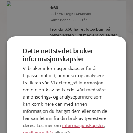
tk60
66 år fra Frogn i Akershus
Søker kvinne 50 - 69 år
Tror du tk60 har et fotoalbum på
Møteplassen? Bli medlem og se selv.
Det finnes tusener av fotoalbum med
spennende bilder på sidene.
Dette nettstedet bruker
informasjonskapsler
Vi bruker informasjonskapsler for å
tilpasse innhold, annonser og analysere
trafikken vår. Vi deler også informasjon
Fler single
om din bruk av nettstedet vårt med våre
annonserings- og analysepartnere som
kan kombinere den med annen
Flere singlemenn fra Frogn
:
reverud
,
fredvd
,
lexus
informasjon du har gitt dem eller som de
Kvinner fra Frogn
har samlet inn fra din bruk av tjenestene
Date kvinner i Norge
deres. Les mer om
informasjonskapsler
,
Date menn i Norge
medlemsvilkår
eller vår