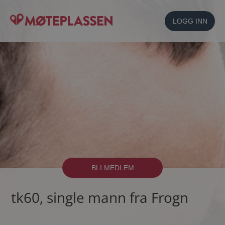
LOGG INN
BLI MEDLEM
tk60, single mann fra Frogn