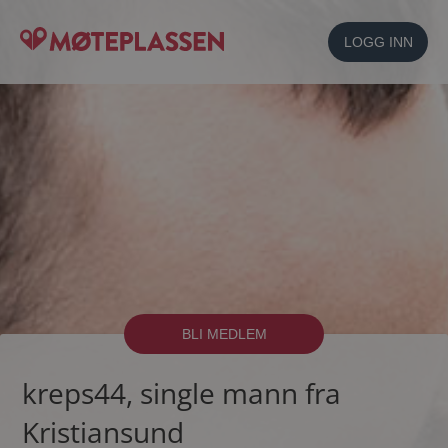
LOGG INN
BLI MEDLEM
kreps44, single mann fra
Kristiansund