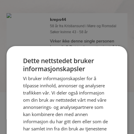
kreps44
58 år fra Kristiansund i Møre og Romsdal
Søker kvinne 43 - 58 år
Virker ikke denne single personen
hyggelig? Det tar bare ett minutt å bli
medlem på Møteplassen, slik at du kan
Dette nettstedet bruker
finne ut alt om kreps44.
informasjonskapsler
Vi bruker informasjonskapsler for å
tilpasse innhold, annonser og analysere
trafikken vår. Vi deler også informasjon
om din bruk av nettstedet vårt med våre
Fler single
annonserings- og analysepartnere som
kan kombinere den med annen
Flere singlemenn fra Kristiansund
:
oase46
,
consman
,
informasjon du har gitt dem eller som de
Kristian
har samlet inn fra din bruk av tjenestene
Kvinner fra Kristiansund