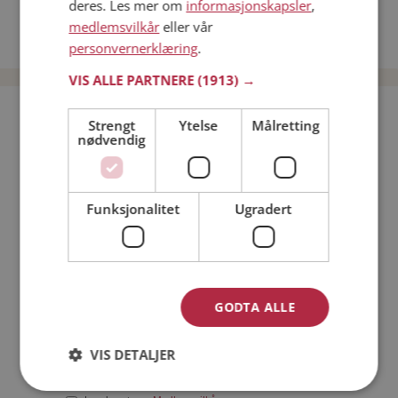
deres. Les mer om
informasjonskapsler
,
Date kvinner i Norge
medlemsvilkår
eller vår
Date menn i Norge
personvernerklæring
.
VIS ALLE PARTNERE
(1913) →
Bli medlem gratis!
Strengt
Ytelse
Målretting
nødvendig
Jeg er en:
Mann
Kvinne
Funksjonalitet
Ugradert
Min alder:
GODTA ALLE
VIS DETALJER