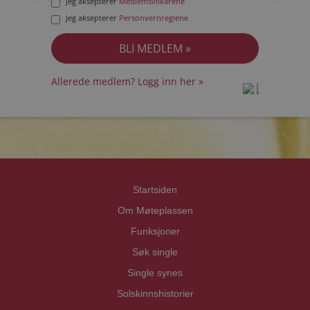
Jeg aksepterer
Medlemsvilkårene
Jeg aksepterer
Personvernreglene
Allerede medlem? Logg inn her »
prot
prot
Priva
Priva
Startsiden
Om Møteplassen
Funksjoner
Søk single
Single synes
Solskinnshistorier