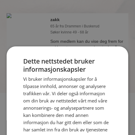
zakk
65 år fra Drammen i Buskerud
Søker kvinne 49 - 68 år
Som medlem kan du vise deg frem for
zakk og tusener av andre single på
Møteplassen! Ta sjansen og se hvem
Dette nettstedet bruker
som synes du er interessant.
informasjonskapsler
Vi bruker informasjonskapsler for å
tilpasse innhold, annonser og analysere
trafikken vår. Vi deler også informasjon
om din bruk av nettstedet vårt med våre
Fler single
annonserings- og analysepartnere som
kan kombinere den med annen
Flere singlemenn fra Drammen
:
vade-mecum
,
Skalvidanse
,
informasjon du har gitt dem eller som de
haake
har samlet inn fra din bruk av tjenestene
Kvinner fra Drammen