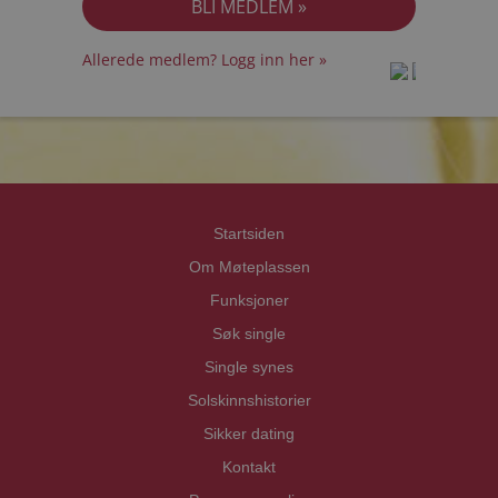
Allerede medlem? Logg inn her »
prot
prot
Priva
Priva
Startsiden
Om Møteplassen
Funksjoner
Søk single
Single synes
Solskinnshistorier
Sikker dating
Kontakt