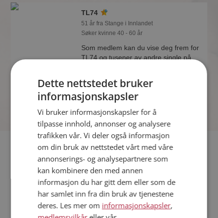
TL74
51 år fra Stange i Innlandet
Søker kvinne 40 - 60 år
Som medlem kan du vise deg frem for
TL74 og tusener av andre single på
Møteplassen! Ta sjansen og se hvem
som synes du er interessant.
Dette nettstedet bruker
informasjonskapsler
Vi bruker informasjonskapsler for å
tilpasse innhold, annonser og analysere
trafikken vår. Vi deler også informasjon
Fler single
om din bruk av nettstedet vårt med våre
annonserings- og analysepartnere som
kan kombinere den med annen
Flere singlemenn fra Stange
:
bgpv5
,
yatra
,
Frank1968
informasjon du har gitt dem eller som de
Kvinner fra Stange
har samlet inn fra din bruk av tjenestene
Date kvinner i Norge
deres. Les mer om
informasjonskapsler
,
Date menn i Norge
medlemsvilkår
eller vår