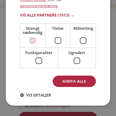
personvernerklæring
.
VIS ALLE PARTNERE
(1913) →
Bli medlem gratis!
Strengt
Ytelse
Målretting
nødvendig
Jeg er en:
Mann
Kvinne
Min alder:
Funksjonalitet
Ugradert
GODTA ALLE
VIS DETALJER
Jeg aksepterer
Medlemsvilkårene
Jeg aksepterer
Personvernreglene