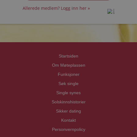
Allerede medlem? Logg inn her »
prot
prot
Priva
Priva
Startsiden
Om Møteplassen
Funksjoner
Søk single
Single synes
Solskinnshistorier
Sikker dating
Kontakt
Personvernpolicy