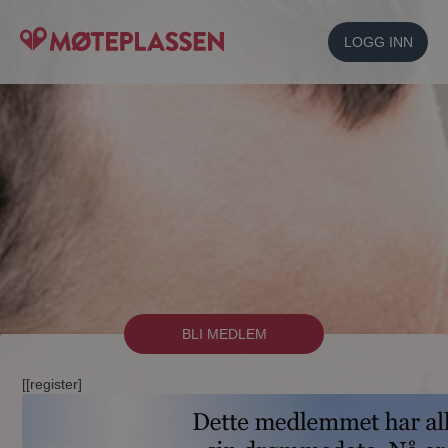
LOGG INN
BLI MEDLEM
[[register]