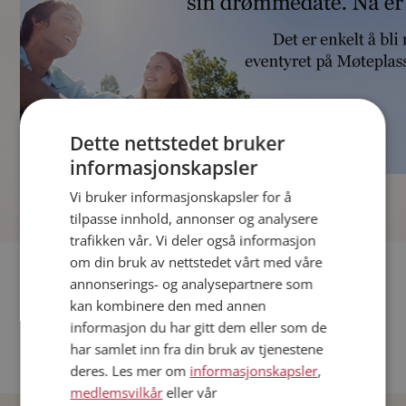
Dette nettstedet bruker
informasjonskapsler
]
Vi bruker informasjonskapsler for å
tilpasse innhold, annonser og analysere
trafikken vår. Vi deler også informasjon
om din bruk av nettstedet vårt med våre
Fler single
annonserings- og analysepartnere som
kan kombinere den med annen
Andre single fra Oslo
informasjon du har gitt dem eller som de
Date menn i Norge
har samlet inn fra din bruk av tjenestene
Date kvinner i Norge
deres. Les mer om
informasjonskapsler
,
medlemsvilkår
eller vår