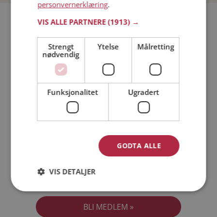
personvernerklæring
.
Bli medlem gratis!
VIS ALLE PARTNERE
(1913) →
Strengt
Ytelse
Målretting
Jeg er en:
Mann
Kvinne
nødvendig
Min alder:
Funksjonalitet
Ugradert
GODTA ALLE
VIS DETALJER
Jeg aksepterer
Medlemsvilkårene
Jeg aksepterer
Personvernreglene