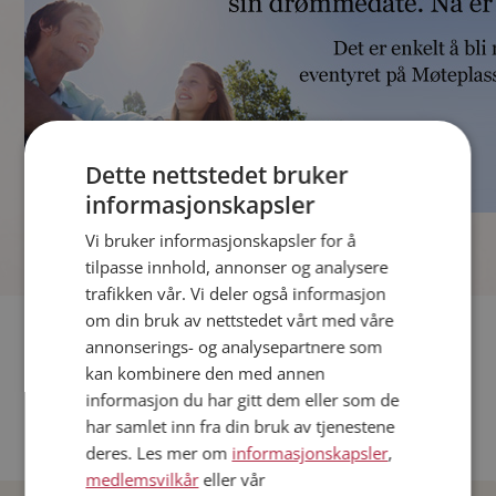
Dette nettstedet bruker
informasjonskapsler
]
Vi bruker informasjonskapsler for å
tilpasse innhold, annonser og analysere
trafikken vår. Vi deler også informasjon
om din bruk av nettstedet vårt med våre
Fler single
annonserings- og analysepartnere som
kan kombinere den med annen
Andre single fra Oslo
informasjon du har gitt dem eller som de
Date menn i Norge
har samlet inn fra din bruk av tjenestene
Date kvinner i Norge
deres. Les mer om
informasjonskapsler
,
medlemsvilkår
eller vår