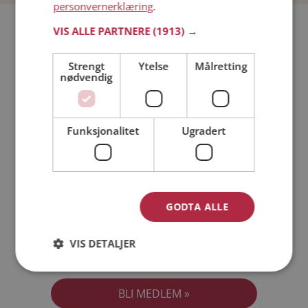
personvernerklæring
.
Bli medlem gratis!
VIS ALLE PARTNERE
(1913) →
Strengt
Ytelse
Målretting
Jeg er en:
Mann
Kvinne
nødvendig
Min alder:
Funksjonalitet
Ugradert
GODTA ALLE
VIS DETALJER
Jeg aksepterer
Medlemsvilkårene
Jeg aksepterer
Personvernreglene