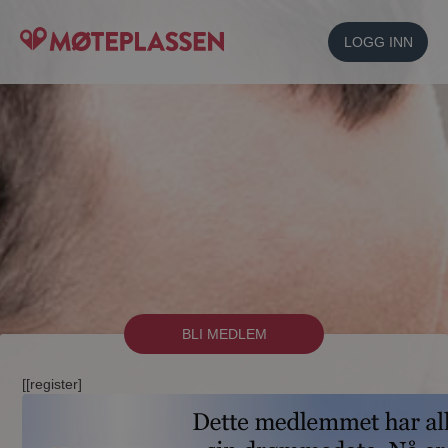
LOGG INN
BLI MEDLEM
[[register]