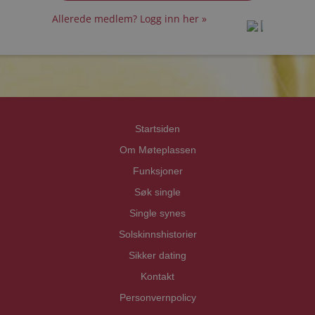
Allerede medlem? Logg inn her »
prot
prot
Priva
Priva
Startsiden
Om Møteplassen
Funksjoner
Søk single
Single synes
Solskinnshistorier
Sikker dating
Kontakt
Personvernpolicy