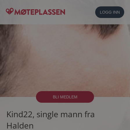
LOGG INN
BLI MEDLEM
Kind22, single mann fra
Halden