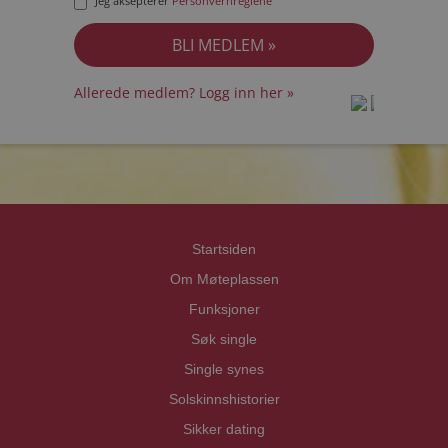
Jeg aksepterer
Personvernreglene
Allerede medlem? Logg inn her »
prot
prot
Priva
Priva
Startsiden
Om Møteplassen
Funksjoner
Søk single
Single synes
Solskinnshistorier
Sikker dating