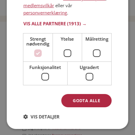
medlemsvilkår
eller vår
Date menn i Norge
personvernerklæring
.
VIS ALLE PARTNERE
(1913) →
Bli medlem gratis!
Strengt
Ytelse
Målretting
nødvendig
Jeg er en:
Mann
Kvinne
Min alder:
Funksjonalitet
Ugradert
GODTA ALLE
VIS DETALJER
Jeg aksepterer
Medlemsvilkårene