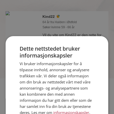
Kind22
64 år fra Halden i Østfold
Søker kvinne 59 - 66 år
Vil du vite om Kind22 er den rette for
deg? Bli medlem og se hva Kind22
liker å gjøre om kvelden. Kanskje en
Dette nettstedet bruker
treningsentusiast som deg selv?
informasjonskapsler
Online nå!
Vi bruker informasjonskapsler for å
tilpasse innhold, annonser og analysere
trafikken vår. Vi deler også informasjon
om din bruk av nettstedet vårt med våre
Fler single
annonserings- og analysepartnere som
kan kombinere den med annen
informasjon du har gitt dem eller som de
Flere singlemenn fra Halden
:
perarnjos88
,
Ketil
,
jonny_no
har samlet inn fra din bruk av tjenestene
Kvinner fra Halden
deres. Les mer om
informasjonskapsler
,
Date kvinner i Norge