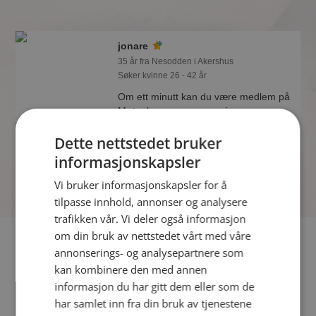
jonare
35 år fra Nesodden i Akershus
Søker kvinne 26 - 42 år
Om ett minutt kan du være medlem på
Møteplassen, og se om jonare er
drømmende eller praktisk! Det er
Dette nettstedet bruker
lettere å finne kjærligheten på nettet!
informasjonskapsler
Vi bruker informasjonskapsler for å
tilpasse innhold, annonser og analysere
trafikken vår. Vi deler også informasjon
om din bruk av nettstedet vårt med våre
Fler single
annonserings- og analysepartnere som
kan kombinere den med annen
Flere singlemenn fra Nesodden
:
Jan IK92
,
Vidar001
,
informasjon du har gitt dem eller som de
videco66
har samlet inn fra din bruk av tjenestene
Kvinner fra Nesodden