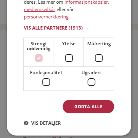
deres. Les mer om
informasjonskapsler
,
Date kvinner i Norge
medlemsvilkår
eller vår
Date menn i Norge
personvernerklæring
.
VIS ALLE PARTNERE
(1913) →
Bli medlem gratis!
Strengt
Ytelse
Målretting
nødvendig
Jeg er en:
Mann
Kvinne
Funksjonalitet
Ugradert
Min alder:
GODTA ALLE
VIS DETALJER