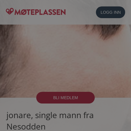
LOGG INN
BLI MEDLEM
jonare, single mann fra
Nesodden