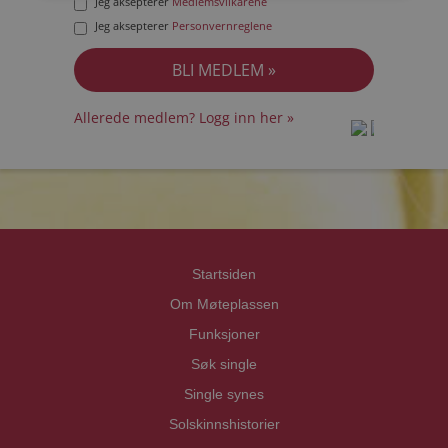
Jeg aksepterer
Medlemsvilkårene
Jeg aksepterer
Personvernreglene
Allerede medlem? Logg inn her »
prot
prot
Priva
Priva
Startsiden
Om Møteplassen
Funksjoner
Søk single
Single synes
Solskinnshistorier