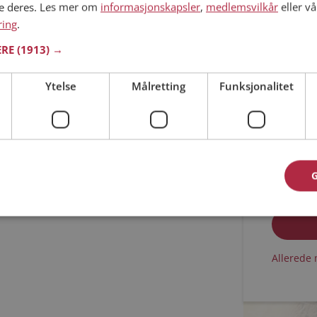
ne deres. Les mer om
informasjonskapsler
,
medlemsvilkår
eller vå
ring
.
Min alder
ERE
(1913) →
Ytelse
Målretting
Funksjonalitet
Jeg aks
Jeg aks
Allerede 