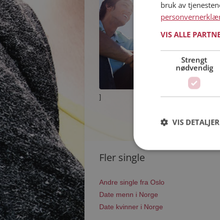
bruk av tjeneste
personvernerklæ
VIS ALLE PARTN
Strengt
nødvendig
]
VIS DETALJER
Fler single
Andre single fra Oslo
Date menn i Norge
Date kvinner i Norge