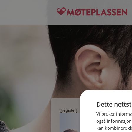
Dette netts
[[register]
Vi bruker informa
også informasjon
kan kombinere de