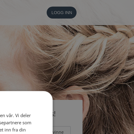
LOGG INN
li medlem gratis!
en vår. Vi deler
ysepartnere som
 inn fra din
Mann
Kvinne