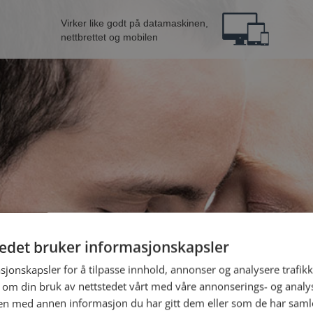
Virker like godt på datamaskinen,
nettbrettet og mobilen
tedet bruker informasjonskapsler
B
sjonskapsler for å tilpasse innhold, annonser og analysere trafikk
 om din bruk av nettstedet vårt med våre annonserings- og anal
n med annen informasjon du har gitt dem eller som de har samlet
Jeg er en: