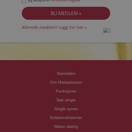
Jeg aksepterer
Personvernreglene
Allerede medlem? Logg inn her »
prot
prot
Priva
Priva
Startsiden
Om Møteplassen
Funksjoner
Søk single
Single synes
Solskinnshistorier
Sikker dating