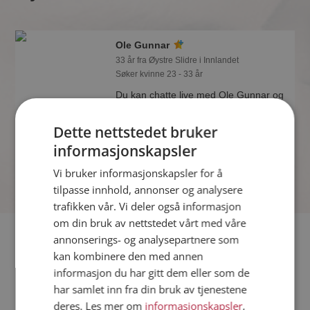
Ole Gunnar
33 år fra Øystre Slidre i Innlandet
Søker kvinne 23 - 33 år
Du kan chatte live med Ole Gunnar og
alle de andre single hvis du er medlem
på Møteplassen. Det er raskt og enkelt
Dette nettstedet bruker
å bli medlem.
informasjonskapsler
Vi bruker informasjonskapsler for å
tilpasse innhold, annonser og analysere
trafikken vår. Vi deler også informasjon
om din bruk av nettstedet vårt med våre
Fler single
annonserings- og analysepartnere som
kan kombinere den med annen
informasjon du har gitt dem eller som de
Flere singlemenn fra Øystre Slidre
:
kriss1970
,
Kjetil
,
h-s
har samlet inn fra din bruk av tjenestene
Kvinner fra Øystre Slidre
deres. Les mer om
informasjonskapsler
,
Date kvinner i Norge