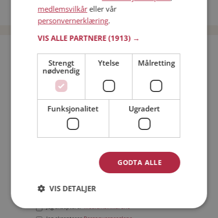
medlemsvilkår
eller vår
Date menn i Norge
personvernerklæring
.
VIS ALLE PARTNERE
(1913) →
Bli medlem gratis!
Strengt
Ytelse
Målretting
nødvendig
Jeg er en:
Mann
Kvinne
Min alder:
Funksjonalitet
Ugradert
GODTA ALLE
VIS DETALJER
Jeg aksepterer
Medlemsvilkårene