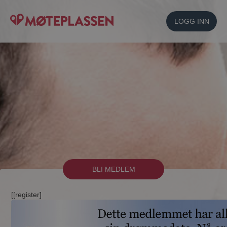
LOGG INN
BLI MEDLEM
[[register]