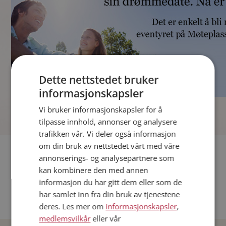
Dette nettstedet bruker
informasjonskapsler
]
Vi bruker informasjonskapsler for å
tilpasse innhold, annonser og analysere
trafikken vår. Vi deler også informasjon
om din bruk av nettstedet vårt med våre
Fler single
annonserings- og analysepartnere som
kan kombinere den med annen
Andre single fra Oslo
informasjon du har gitt dem eller som de
Date menn i Norge
har samlet inn fra din bruk av tjenestene
Date kvinner i Norge
deres. Les mer om
informasjonskapsler
,
medlemsvilkår
eller vår