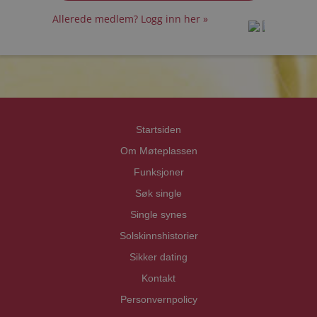
Allerede medlem? Logg inn her »
prot
prot
Priva
Priva
Startsiden
Om Møteplassen
Funksjoner
Søk single
Single synes
Solskinnshistorier
Sikker dating
Kontakt
Personvernpolicy