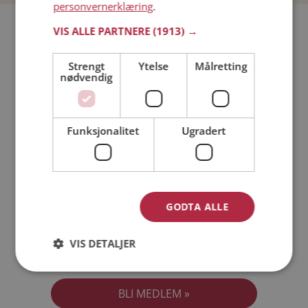
personvernerklæring
.
Bli medlem gratis!
VIS ALLE PARTNERE
(1913) →
Strengt
Ytelse
Målretting
Jeg er en:
Mann
Kvinne
nødvendig
Min alder:
Funksjonalitet
Ugradert
GODTA ALLE
VIS DETALJER
Jeg aksepterer
Medlemsvilkårene
Jeg aksepterer
Personvernreglene