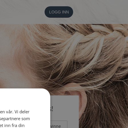
LOGG INN
li medlem gratis!
en vår. Vi deler
ysepartnere som
 inn fra din
Mann
Kvinne