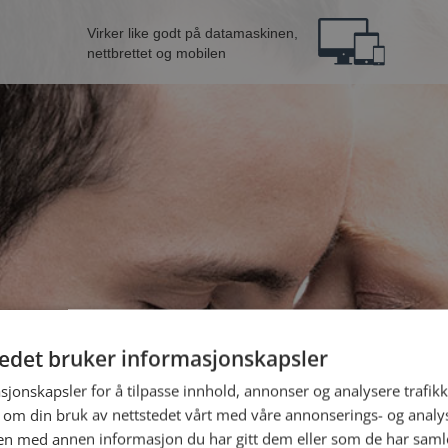
Virker like godt på datamaskinen,
nettbrettet og mobilen
tedet bruker informasjonskapsler
e mann fra Vik
B
sjonskapsler for å tilpasse innhold, annonser og analysere trafikk
 om din bruk av nettstedet vårt med våre annonserings- og anal
n med annen informasjon du har gitt dem eller som de har samlet
Jeg er en: