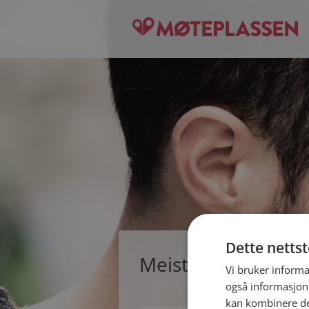
Dette netts
Meisterstuck, singl
Vi bruker informa
også informasjon
kan kombinere de