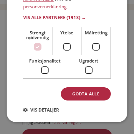
personvernerklæring
.
VIS ALLE PARTNERE
(1913) →
Bli medlem gratis!
Strengt
Ytelse
Målretting
nødvendig
Jeg er en:
Mann
Kvinne
Min alder:
Funksjonalitet
Ugradert
GODTA ALLE
VIS DETALJER
Jeg aksepterer
Medlemsvilkårene
Jeg aksepterer
Personvernreglene