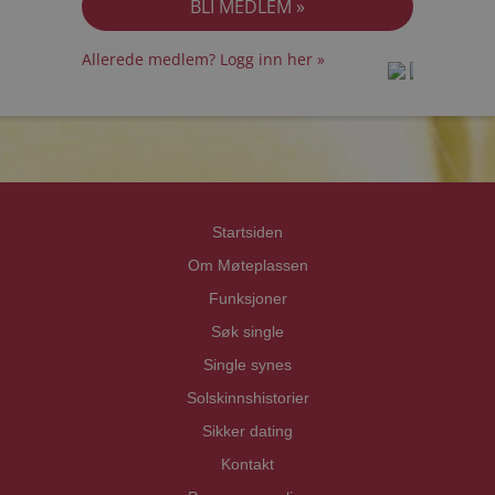
Allerede medlem? Logg inn her »
prot
prot
Priva
Priva
Startsiden
Om Møteplassen
Funksjoner
Søk single
Single synes
Solskinnshistorier
Sikker dating
Kontakt