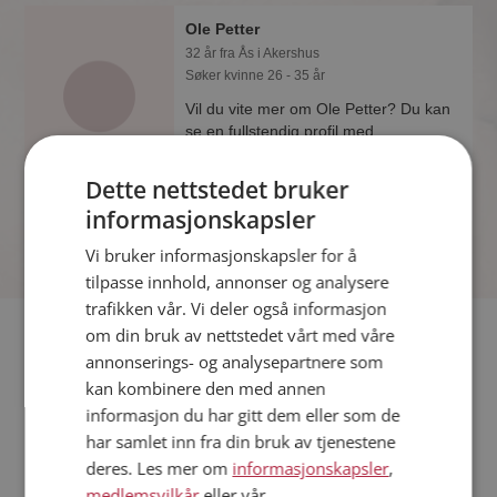
Ole Petter
32 år fra Ås i Akershus
Søker kvinne 26 - 35 år
Vil du vite mer om Ole Petter? Du kan
se en fullstendig profil med
opplysninger og bilder hvis du er
medlem på Møteplassen.
Dette nettstedet bruker
informasjonskapsler
Vi bruker informasjonskapsler for å
tilpasse innhold, annonser og analysere
trafikken vår. Vi deler også informasjon
Fler single
om din bruk av nettstedet vårt med våre
annonserings- og analysepartnere som
kan kombinere den med annen
Flere singlemenn fra Ås
:
Odd
,
Trucker71
,
Blaker
informasjon du har gitt dem eller som de
Kvinner fra Ås
har samlet inn fra din bruk av tjenestene
Date kvinner i Norge
deres. Les mer om
informasjonskapsler
,
Date menn i Norge
medlemsvilkår
eller vår