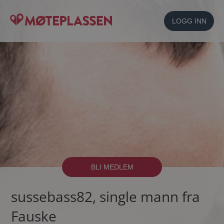
LOGG INN
BLI MEDLEM
sussebass82, single mann fra
Fauske