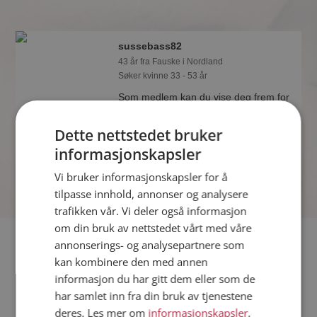
sussebass82
43 år fra Fauske i Nordland
Søker kvinne 33 - 53 år
Som medlem kan du vise deg frem for
sussebass82 og tusener av andre
single på Møteplassen! Ta sjansen og
Dette nettstedet bruker
se hvem som synes du er interessant.
informasjonskapsler
Vi bruker informasjonskapsler for å
tilpasse innhold, annonser og analysere
trafikken vår. Vi deler også informasjon
om din bruk av nettstedet vårt med våre
Fler single
annonserings- og analysepartnere som
kan kombinere den med annen
informasjon du har gitt dem eller som de
Flere singlemenn fra Fauske
:
Ronny 36
,
Asbjørn
,
GladeJan
har samlet inn fra din bruk av tjenestene
Kvinner fra Fauske
deres. Les mer om
informasjonskapsler
,
Date kvinner i Norge