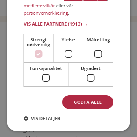
medlemsvilkår
eller vår
Date menn i Norge
personvernerklæring
.
VIS ALLE PARTNERE
(1913) →
Bli medlem gratis!
Strengt
Ytelse
Målretting
nødvendig
Jeg er en:
Mann
Kvinne
Min alder:
Funksjonalitet
Ugradert
GODTA ALLE
VIS DETALJER
Jeg aksepterer
Medlemsvilkårene