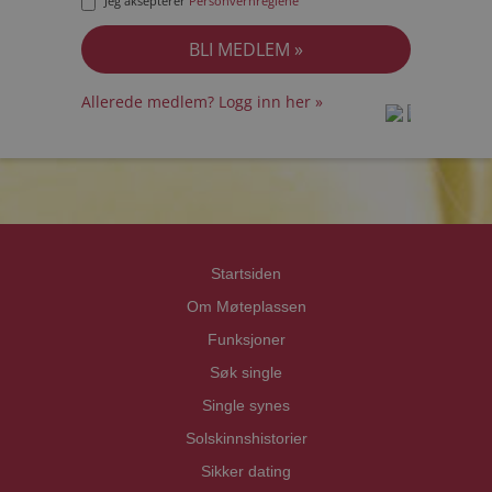
Jeg aksepterer
Personvernreglene
Allerede medlem? Logg inn her »
prot
prot
Priva
Priva
Startsiden
Om Møteplassen
Funksjoner
Søk single
Single synes
Solskinnshistorier
Sikker dating