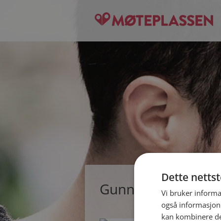
Dette netts
Gunnar72, single 
Vi bruker informa
også informasjon
kan kombinere de