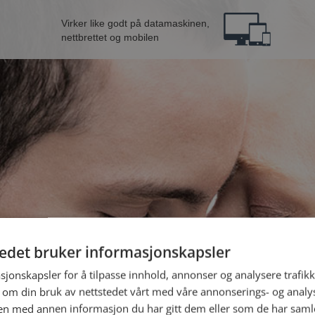
Virker like godt på datamaskinen,
nettbrettet og mobilen
tedet bruker informasjonskapsler
mann fra Øygarden
B
sjonskapsler for å tilpasse innhold, annonser og analysere trafikk
 om din bruk av nettstedet vårt med våre annonserings- og anal
n med annen informasjon du har gitt dem eller som de har samlet
Jeg er en: