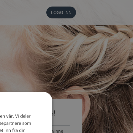
LOGG INN
li medlem gratis!
en vår. Vi deler
ysepartnere som
 inn fra din
Mann
Kvinne