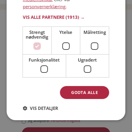
personvernerklæring
.
VIS ALLE PARTNERE
(1913) →
Bli medlem gratis!
Strengt
Ytelse
Målretting
nødvendig
Jeg er en:
Mann
Kvinne
Min alder:
Funksjonalitet
Ugradert
GODTA ALLE
VIS DETALJER
Jeg aksepterer
Medlemsvilkårene
Jeg aksepterer
Personvernreglene