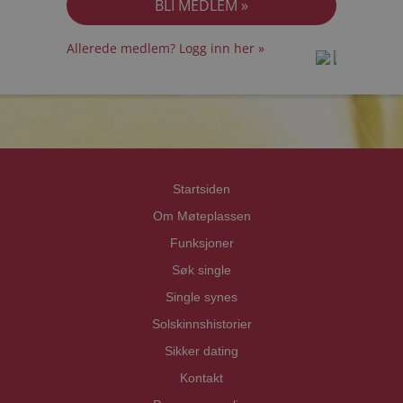
Allerede medlem? Logg inn her »
prot
prot
Priva
Priva
Startsiden
Om Møteplassen
Funksjoner
Søk single
Single synes
Solskinnshistorier
Sikker dating
Kontakt