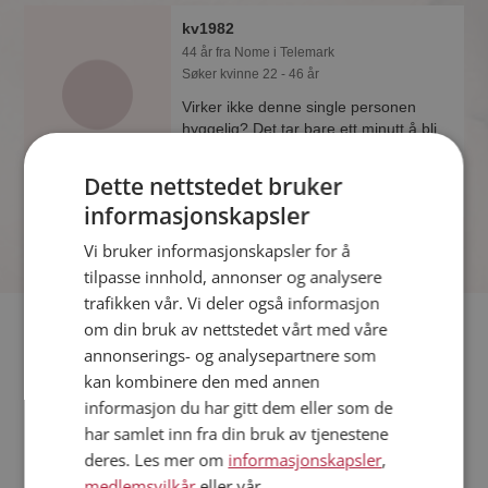
kv1982
44 år fra Nome i Telemark
Søker kvinne 22 - 46 år
Virker ikke denne single personen
hyggelig? Det tar bare ett minutt å bli
medlem på Møteplassen, slik at du kan
finne ut alt om kv1982.
Dette nettstedet bruker
informasjonskapsler
Vi bruker informasjonskapsler for å
tilpasse innhold, annonser og analysere
trafikken vår. Vi deler også informasjon
Fler single
om din bruk av nettstedet vårt med våre
annonserings- og analysepartnere som
kan kombinere den med annen
Flere singlemenn fra Nome
:
Dre34
,
Roar
,
Stian O
informasjon du har gitt dem eller som de
Kvinner fra Nome
har samlet inn fra din bruk av tjenestene
Date kvinner i Norge
deres. Les mer om
informasjonskapsler
,
Date menn i Norge
medlemsvilkår
eller vår