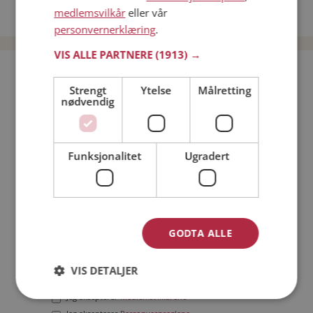
medlemsvilkår
eller vår
Date menn i Norge
personvernerklæring
.
VIS ALLE PARTNERE
(1913) →
Bli medlem gratis!
Strengt
Ytelse
Målretting
nødvendig
Jeg er en:
Mann
Kvinne
Min alder:
Funksjonalitet
Ugradert
GODTA ALLE
VIS DETALJER
Jeg aksepterer
Medlemsvilkårene