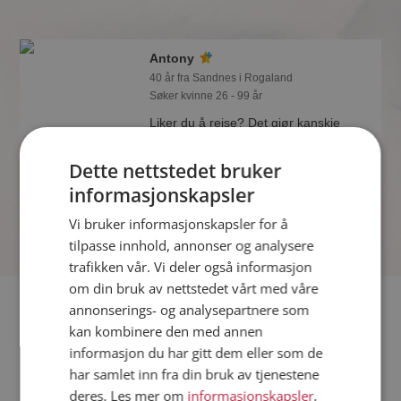
Antony
40 år fra Sandnes i Rogaland
Søker kvinne 26 - 99 år
Liker du å reise? Det gjør kanskje
Antony også. Bli medlem nå for å finne
svaret og mengder av andre
Dette nettstedet bruker
spennende fakta.
informasjonskapsler
Vi bruker informasjonskapsler for å
tilpasse innhold, annonser og analysere
trafikken vår. Vi deler også informasjon
om din bruk av nettstedet vårt med våre
Fler single
annonserings- og analysepartnere som
kan kombinere den med annen
informasjon du har gitt dem eller som de
Flere singlemenn fra Sandnes
:
Artu66
,
KjetilMø
,
Henriikk
har samlet inn fra din bruk av tjenestene
Kvinner fra Sandnes
deres. Les mer om
informasjonskapsler
,
Date kvinner i Norge