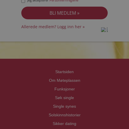
Jeg aksepterer
Personvernreglene
Allerede medlem? Logg inn her »
prot
prot
Priva
Priva
Startsiden
Om Møteplassen
Funksjoner
Søk single
Single synes
Solskinnshistorier
Sikker dating