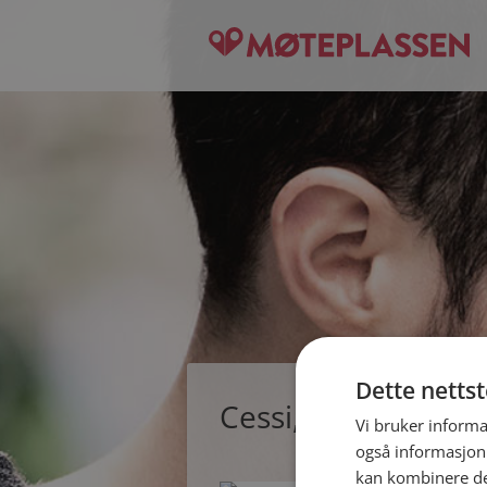
Dette netts
Cessi, single kvinne
Vi bruker informa
også informasjon
kan kombinere de