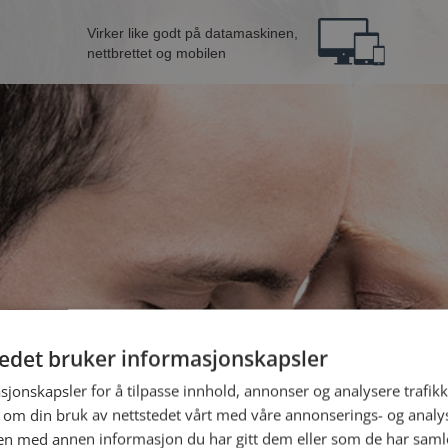
Virker like godt på datamaskinen,
nettbrettet og mobilen
tedet bruker informasjonskapsler
 fra Skien
B
sjonskapsler for å tilpasse innhold, annonser og analysere trafikk
 om din bruk av nettstedet vårt med våre annonserings- og anal
n med annen informasjon du har gitt dem eller som de har samlet
Jeg er en: