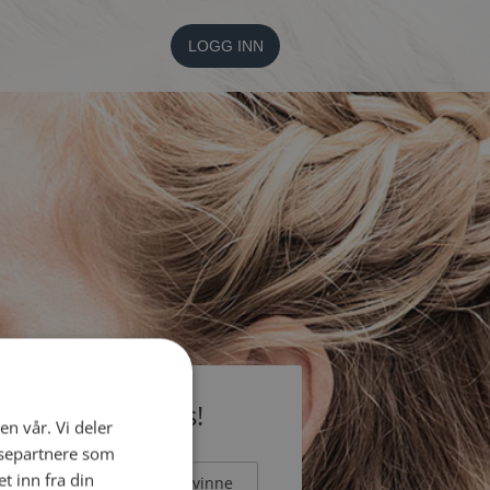
LOGG INN
li medlem gratis!
en vår. Vi deler
ysepartnere som
 inn fra din
Mann
Kvinne