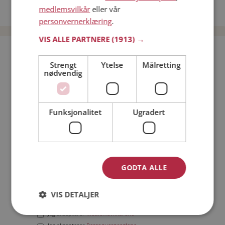
medlemsvilkår
eller vår
Date menn i Norge
personvernerklæring
.
VIS ALLE PARTNERE
(1913) →
Bli medlem gratis!
Strengt
Ytelse
Målretting
nødvendig
Jeg er en:
Mann
Kvinne
Min alder:
Funksjonalitet
Ugradert
GODTA ALLE
VIS DETALJER
Jeg aksepterer
Medlemsvilkårene