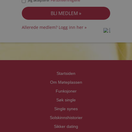
Jeg aksepterer
Personvernreglene
Allerede medlem? Logg inn her »
prot
prot
Priva
Priva
Startsiden
Om Møteplassen
Funksjoner
Søk single
Single synes
Solskinnshistorier
Sikker dating