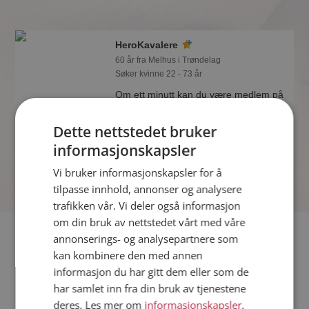
HeroKavalere
60 år fra Melhus i Trøndelag
Søker kvinne 22 - 73 år
Om ett minutt kan du være medlem på
Møteplassen, og se om HeroKavalere
er drømmende eller praktisk! Det er
Dette nettstedet bruker
lettere å finne kjærligheten på nettet!
informasjonskapsler
Online nå!
Vi bruker informasjonskapsler for å
tilpasse innhold, annonser og analysere
trafikken vår. Vi deler også informasjon
om din bruk av nettstedet vårt med våre
Fler single
annonserings- og analysepartnere som
kan kombinere den med annen
informasjon du har gitt dem eller som de
Flere singlemenn fra Melhus
:
Stian
,
guszeh
,
Only me to
har samlet inn fra din bruk av tjenestene
Kvinner fra Melhus
deres. Les mer om
informasjonskapsler
,
Date kvinner i Norge