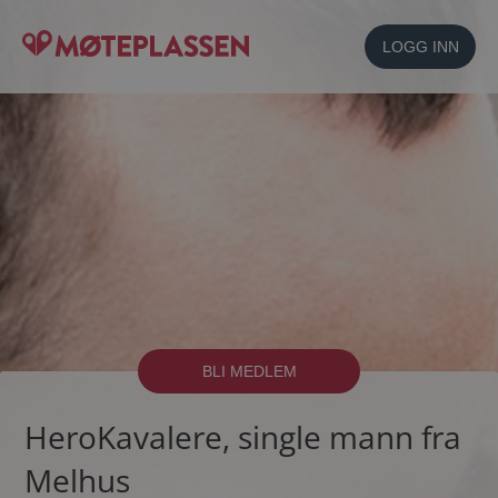
LOGG INN
BLI MEDLEM
HeroKavalere, single mann fra
Melhus