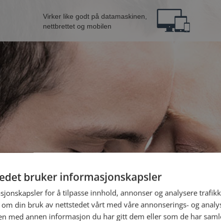
Virker like godt på datamaskinen,
nettbrettet og mobilen
tedet bruker informasjonskapsler
le kvinne fra Sortland
B
sjonskapsler for å tilpasse innhold, annonser og analysere trafikk
 om din bruk av nettstedet vårt med våre annonserings- og anal
n med annen informasjon du har gitt dem eller som de har samlet
Jeg er en: