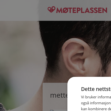
Dette netts
mettemor1967, sing
Vi bruker informa
også informasjon
kan kombinere de