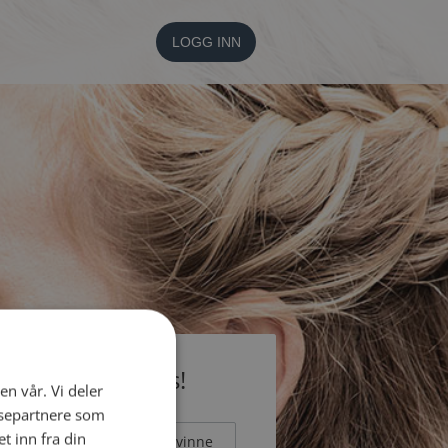
LOGG INN
li medlem gratis!
en vår. Vi deler
ysepartnere som
 inn fra din
Mann
Kvinne