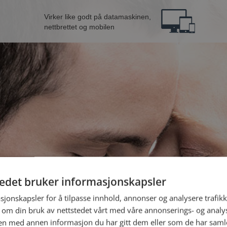
Virker like godt på datamaskinen,
nettbrettet og mobilen
tedet bruker informasjonskapsler
ann fra Øystre Slidre
B
sjonskapsler for å tilpasse innhold, annonser og analysere trafikk
 om din bruk av nettstedet vårt med våre annonserings- og anal
n med annen informasjon du har gitt dem eller som de har samlet
Jeg er en: