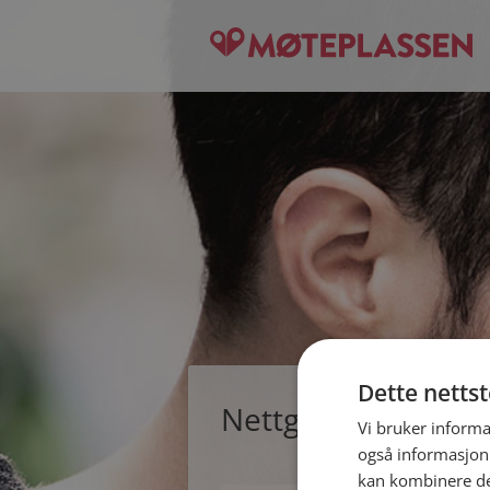
Dette netts
Nettgauk, single m
Vi bruker informa
også informasjon
kan kombinere de