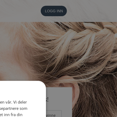
LOGG INN
li medlem gratis!
en vår. Vi deler
ysepartnere som
 inn fra din
Mann
Kvinne