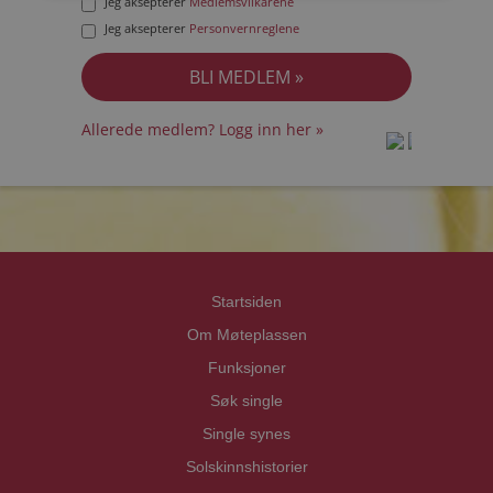
Jeg aksepterer
Medlemsvilkårene
Jeg aksepterer
Personvernreglene
Allerede medlem? Logg inn her »
prot
prot
Priva
Priva
Startsiden
Om Møteplassen
Funksjoner
Søk single
Single synes
Solskinnshistorier