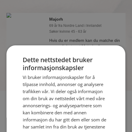
Majorh
69 år fra Nordre Land i Innlandet
Søker kvinne 45 - 63 år
Hvis du er medlem kan du matche din
personlighet mot Majorh eller noen av
de andre single. Kanskje passer dere
Dette nettstedet bruker
sammen som hånd i hanske?
informasjonskapsler
Vi bruker informasjonskapsler for å
tilpasse innhold, annonser og analysere
trafikken vår. Vi deler også informasjon
om din bruk av nettstedet vårt med våre
Fler single
annonserings- og analysepartnere som
kan kombinere den med annen
Flere singlemenn fra Nordre Land
:
JohnH84
,
Tur57
,
Pondus
informasjon du har gitt dem eller som de
77
har samlet inn fra din bruk av tjenestene
Kvinner fra Nordre Land