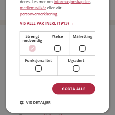
deres. Les mer om
informasjonskapsler
,
Date kvinner i Norge
medlemsvilkår
eller vår
Date menn i Norge
personvernerklæring
.
VIS ALLE PARTNERE
(1913) →
Bli medlem gratis!
Strengt
Ytelse
Målretting
nødvendig
Jeg er en:
Mann
Kvinne
Funksjonalitet
Ugradert
Min alder:
GODTA ALLE
VIS DETALJER