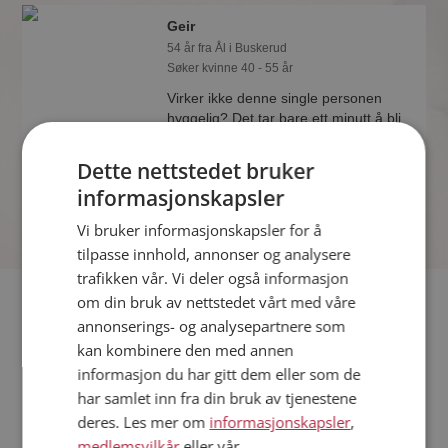
Geir
54 år fra Ål i Buskerud
Søker kvinne 40 - 55 år
Virker ikke denne single personen
hyggelig? Det tar bare ett minutt å bli
medlem på Møteplassen, slik at du kan
finne ut alt om Geir.
Dette nettstedet bruker
informasjonskapsler
Vi bruker informasjonskapsler for å
tilpasse innhold, annonser og analysere
trafikken vår. Vi deler også informasjon
Fler single
om din bruk av nettstedet vårt med våre
annonserings- og analysepartnere som
kan kombinere den med annen
Flere singlemenn fra Ål
:
Jerome
,
Ja-kanskje
,
Standar
informasjon du har gitt dem eller som de
Kvinner fra Ål
har samlet inn fra din bruk av tjenestene
Date kvinner i Norge
deres. Les mer om
informasjonskapsler
,
Date menn i Norge
medlemsvilkår
eller vår