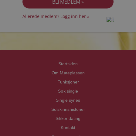
Allerede medlem? Logg inn her »
prot
prot
Priva
Priva
Startsiden
Om Møteplassen
Funksjoner
Søk single
Single synes
Solskinnshistorier
Sikker dating
Kontakt