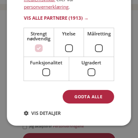
personvernerklæring
.
VIS ALLE PARTNERE
(1913) →
Bli medlem gratis!
Strengt
Ytelse
Målretting
nødvendig
Jeg er en:
Mann
Kvinne
Min alder:
Funksjonalitet
Ugradert
GODTA ALLE
VIS DETALJER
Jeg aksepterer
Medlemsvilkårene
Jeg aksepterer
Personvernreglene