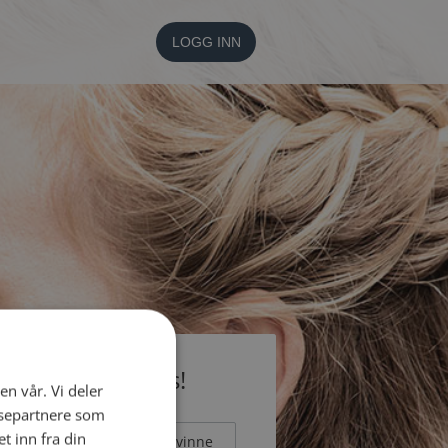
LOGG INN
li medlem gratis!
en vår. Vi deler
ysepartnere som
 inn fra din
Mann
Kvinne