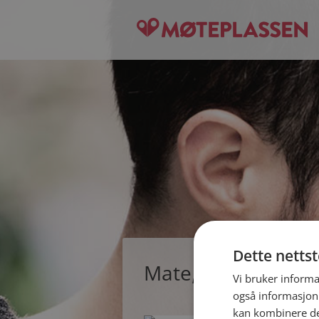
Dette netts
Mate, single kvinne
Vi bruker informa
også informasjon
kan kombinere de