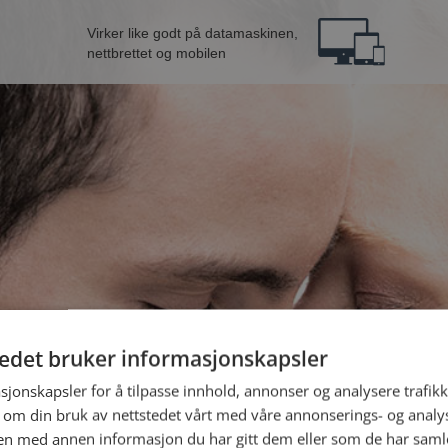
Virker like godt på datamaskinen,
nettbrettet og mobilen
tedet bruker informasjonskapsler
 fra Kristiansund
B
sjonskapsler for å tilpasse innhold, annonser og analysere trafikk
 om din bruk av nettstedet vårt med våre annonserings- og anal
n med annen informasjon du har gitt dem eller som de har samlet
Jeg er en: