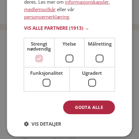
deres. Les mer om
informasjonskapsler
,
Date kvinner i Norge
medlemsvilkår
eller vår
Date menn i Norge
personvernerklæring
.
VIS ALLE PARTNERE
(1913) →
Bli medlem gratis!
Strengt
Ytelse
Målretting
nødvendig
Jeg er en:
Mann
Kvinne
Funksjonalitet
Ugradert
Min alder:
GODTA ALLE
VIS DETALJER