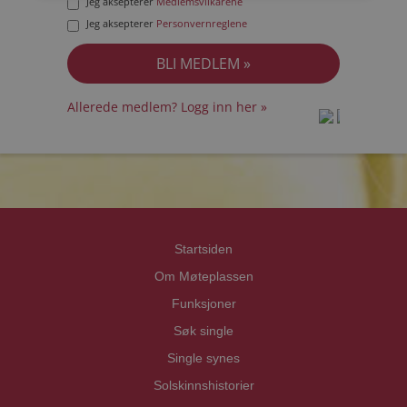
Jeg aksepterer
Medlemsvilkårene
Jeg aksepterer
Personvernreglene
Allerede medlem? Logg inn her »
prot
prot
Priva
Priva
Startsiden
Om Møteplassen
Funksjoner
Søk single
Single synes
Solskinnshistorier