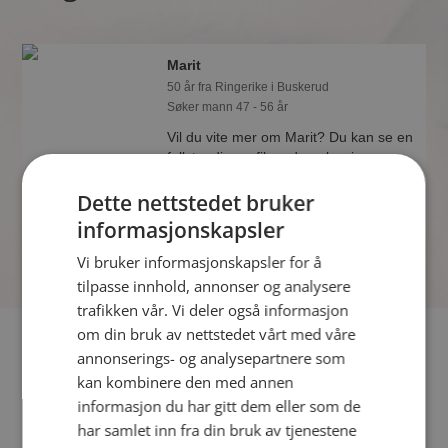
Marit
50 år fra Ringerike i Buskerud
Søker mann 47 - 56 år
Vil du vite mer om Marit? Du kan se en
fullstendig profil med opplysninger og
bilder hvis du er medlem på
Dette nettstedet bruker
Møteplassen.
informasjonskapsler
Vi bruker informasjonskapsler for å
tilpasse innhold, annonser og analysere
trafikken vår. Vi deler også informasjon
om din bruk av nettstedet vårt med våre
Fler single
annonserings- og analysepartnere som
kan kombinere den med annen
Flere singlekvinner fra Ringerike
:
ToroAnn
,
bestemor1945
,
informasjon du har gitt dem eller som de
Jorun
har samlet inn fra din bruk av tjenestene
Menn fra Ringerike