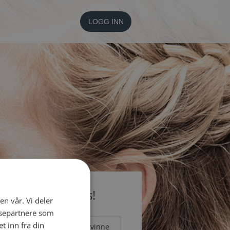
LOGG INN
li medlem gratis!
en vår. Vi deler
ysepartnere som
 inn fra din
Mann
Kvinne