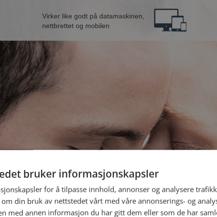
Virker like godt på datamaskinen,
nettbrettet og mobilen
tedet bruker informasjonskapsler
nne fra Skien
B
sjonskapsler for å tilpasse innhold, annonser og analysere trafikk
 om din bruk av nettstedet vårt med våre annonserings- og anal
n med annen informasjon du har gitt dem eller som de har samlet
Jeg er en: