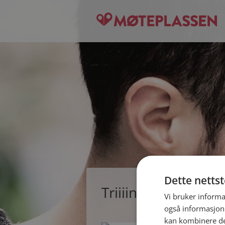
Dette netts
Triiiine, single kvi
Vi bruker informa
også informasjon
kan kombinere de