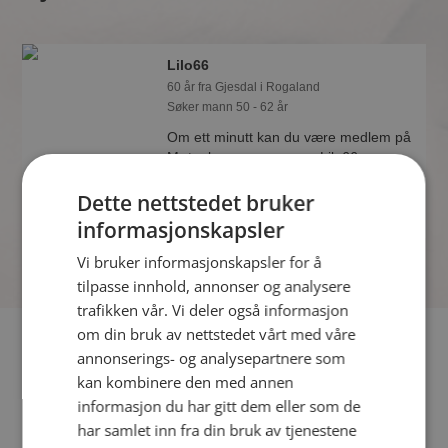
Lilo66
60 år fra Gjesdal i Rogaland
Søker mann 50 - 62 år
Om ett minutt kan du være medlem på
Møteplassen, og se om Lilo66 er
drømmende eller praktisk! Det er
Dette nettstedet bruker
lettere å finne kjærligheten på nettet!
informasjonskapsler
Vi bruker informasjonskapsler for å
tilpasse innhold, annonser og analysere
trafikken vår. Vi deler også informasjon
om din bruk av nettstedet vårt med våre
Fler single
annonserings- og analysepartnere som
kan kombinere den med annen
Flere singlekvinner fra Gjesdal
:
Helene D
,
MarieMarie
,
informasjon du har gitt dem eller som de
haugesund
har samlet inn fra din bruk av tjenestene
Menn fra Gjesdal