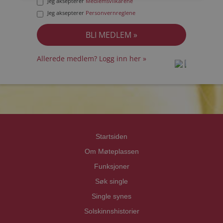
Jeg aksepterer
Medlemsvilkårene
Jeg aksepterer
Personvernreglene
Allerede medlem? Logg inn her »
prot
prot
Priva
Priva
Startsiden
Om Møteplassen
Funksjoner
Søk single
Single synes
Solskinnshistorier