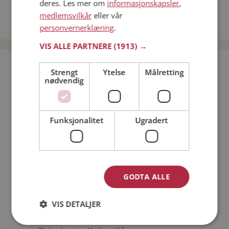
deres. Les mer om
informasjonskapsler
,
Date kvinner i Norge
medlemsvilkår
eller vår
Date menn i Norge
personvernerklæring
.
VIS ALLE PARTNERE
(1913) →
Bli medlem gratis!
Strengt
Ytelse
Målretting
nødvendig
Jeg er en:
Mann
Kvinne
Funksjonalitet
Ugradert
Min alder:
GODTA ALLE
VIS DETALJER