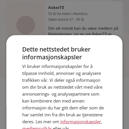
Asker73
53 år fra Asker i Akershus
Søker kvinne 47 - 60 år
Om ett minutt kan du være medlem på
Møteplassen, og se om Asker73 er
drømmende eller praktisk! Det er
lettere å finne kjærligheten på nettet!
Dette nettstedet bruker
informasjonskapsler
Vi bruker informasjonskapsler for å
tilpasse innhold, annonser og analysere
trafikken vår. Vi deler også informasjon
Fler single
om din bruk av nettstedet vårt med våre
annonserings- og analysepartnere som
kan kombinere den med annen
Flere singlemenn fra Asker
:
Boxxx
,
Passat2468
,
IcySommer
informasjon du har gitt dem eller som de
Kvinner fra Asker
har samlet inn fra din bruk av tjenestene
Date kvinner i Norge
deres. Les mer om
informasjonskapsler
,
Date menn i Norge
medlemsvilkår
eller vår