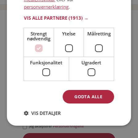
personvernerklæring
.
VIS ALLE PARTNERE
(1913) →
Bli medlem gratis!
Strengt
Ytelse
Målretting
nødvendig
Jeg er en:
Mann
Kvinne
Min alder:
Funksjonalitet
Ugradert
GODTA ALLE
VIS DETALJER
Jeg aksepterer
Medlemsvilkårene
Jeg aksepterer
Personvernreglene