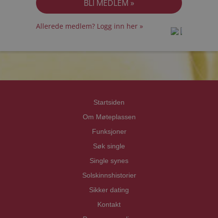
Allerede medlem? Logg inn her »
prot
prot
Priva
Priva
Startsiden
Om Møteplassen
Funksjoner
Søk single
Single synes
Solskinnshistorier
Sikker dating
Kontakt