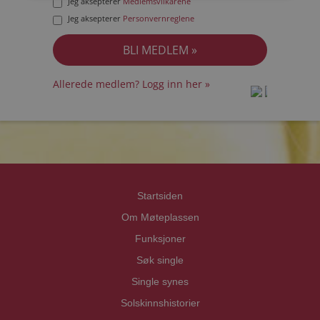
Jeg aksepterer
Medlemsvilkårene
Jeg aksepterer
Personvernreglene
Allerede medlem? Logg inn her »
prot
prot
Priva
Priva
Startsiden
Om Møteplassen
Funksjoner
Søk single
Single synes
Solskinnshistorier