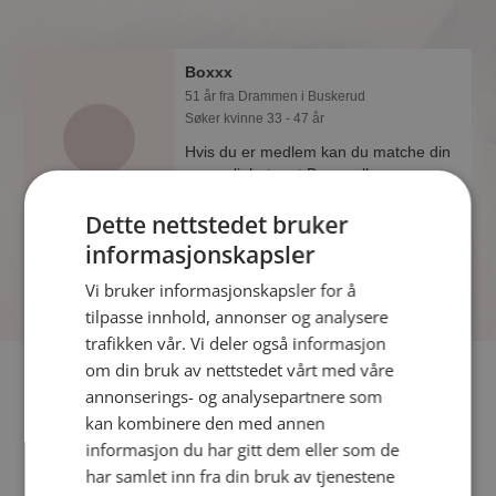
Boxxx
51 år fra Drammen i Buskerud
Søker kvinne 33 - 47 år
Hvis du er medlem kan du matche din
personlighet mot Boxxx eller noen av
de andre single. Kanskje passer dere
Dette nettstedet bruker
sammen som hånd i hanske?
informasjonskapsler
Vi bruker informasjonskapsler for å
tilpasse innhold, annonser og analysere
trafikken vår. Vi deler også informasjon
om din bruk av nettstedet vårt med våre
Fler single
annonserings- og analysepartnere som
kan kombinere den med annen
Flere singlemenn fra Drammen
:
Passat2468
,
IcySommer
,
informasjon du har gitt dem eller som de
Sporty73
har samlet inn fra din bruk av tjenestene
Kvinner fra Drammen