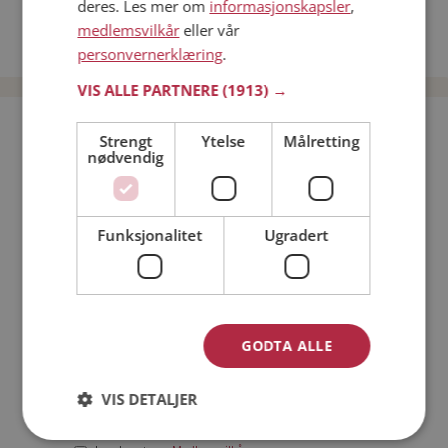
deres. Les mer om
informasjonskapsler
,
Date kvinner i Norge
medlemsvilkår
eller vår
Date menn i Norge
personvernerklæring
.
VIS ALLE PARTNERE
(1913) →
Bli medlem gratis!
Strengt
Ytelse
Målretting
nødvendig
Jeg er en:
Mann
Kvinne
Funksjonalitet
Ugradert
Min alder:
GODTA ALLE
VIS DETALJER