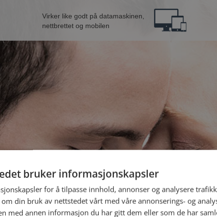
Virker like godt på datamaskinen,
nettbrettet og mobilen
tedet bruker informasjonskapsler
mann fra Molde
B
sjonskapsler for å tilpasse innhold, annonser og analysere trafikk
 om din bruk av nettstedet vårt med våre annonserings- og anal
n med annen informasjon du har gitt dem eller som de har samlet
Jeg er en: