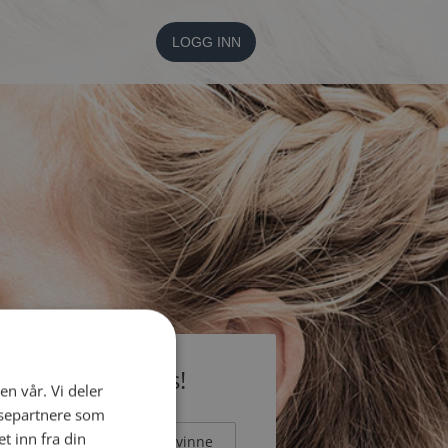
LOGG INN
li medlem gratis!
en vår. Vi deler
ysepartnere som
 inn fra din
Mann
Kvinne