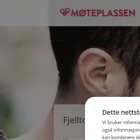
Dette netts
Fjelltopp, single 
Vi bruker informa
også informasjon
kan kombinere de