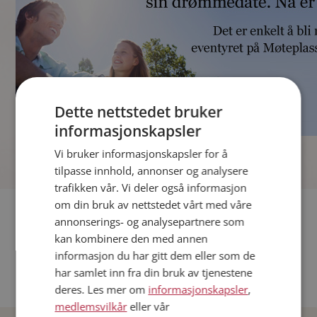
Dette nettstedet bruker
informasjonskapsler
]
Vi bruker informasjonskapsler for å
tilpasse innhold, annonser og analysere
trafikken vår. Vi deler også informasjon
om din bruk av nettstedet vårt med våre
Fler single
annonserings- og analysepartnere som
kan kombinere den med annen
Andre single fra Oslo
informasjon du har gitt dem eller som de
Date menn i Norge
har samlet inn fra din bruk av tjenestene
Date kvinner i Norge
deres. Les mer om
informasjonskapsler
,
medlemsvilkår
eller vår