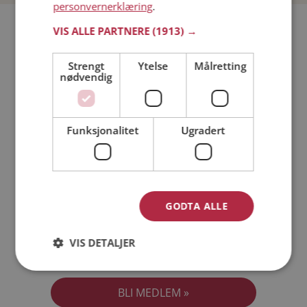
personvernerklæring
.
Bli medlem gratis!
VIS ALLE PARTNERE
(1913) →
Strengt
Ytelse
Målretting
Jeg er en:
Mann
Kvinne
nødvendig
Min alder:
Funksjonalitet
Ugradert
GODTA ALLE
VIS DETALJER
Jeg aksepterer
Medlemsvilkårene
Jeg aksepterer
Personvernreglene