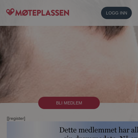
LOGG INN
BLI MEDLEM
[[register]