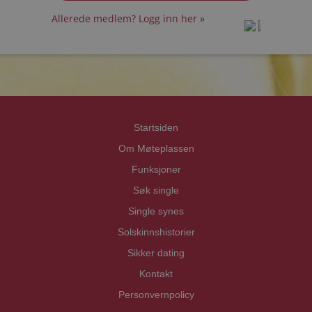
Allerede medlem? Logg inn her »
prot
prot
Priva
Priva
Startsiden
Om Møteplassen
Funksjoner
Søk single
Single synes
Solskinnshistorier
Sikker dating
Kontakt
Personvernpolicy