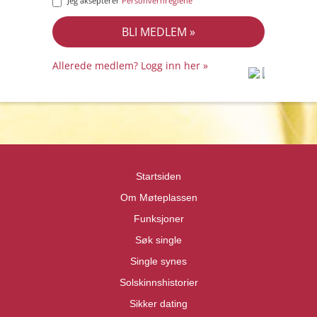
Jeg aksepterer
Personvernreglene
Allerede medlem? Logg inn her »
prot
prot
Priva
Priva
Startsiden
Om Møteplassen
Funksjoner
Søk single
Single synes
Solskinnshistorier
Sikker dating