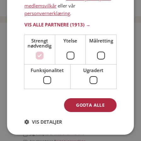
medlemsvilkår
eller vår
Date menn i Norge
personvernerklæring
.
VIS ALLE PARTNERE
(1913) →
Bli medlem gratis!
Strengt
Ytelse
Målretting
nødvendig
Jeg er en:
Mann
Kvinne
Min alder:
Funksjonalitet
Ugradert
GODTA ALLE
VIS DETALJER
Jeg aksepterer
Medlemsvilkårene