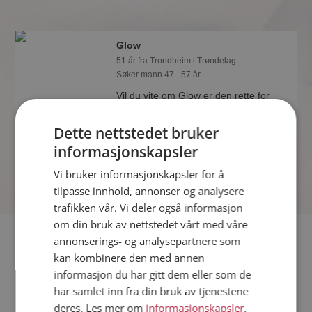
Glow
51 år fra Trondheim i Trøndelag
Søker mann 47 - 57 år
Vil du vite om Glow er den rette for
deg? Bli medlem og se hva Glow liker
å gjøre om kvelden. Kanskje en
Dette nettstedet bruker
treningsentusiast som deg selv?
informasjonskapsler
Vi bruker informasjonskapsler for å
tilpasse innhold, annonser og analysere
trafikken vår. Vi deler også informasjon
om din bruk av nettstedet vårt med våre
Fler single
annonserings- og analysepartnere som
kan kombinere den med annen
informasjon du har gitt dem eller som de
Flere singlekvinner fra Trondheim
:
Irenes
,
UMM
,
Vilje
har samlet inn fra din bruk av tjenestene
Menn fra Trondheim
deres. Les mer om
informasjonskapsler
,
Date kvinner i Norge