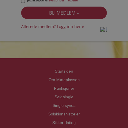
Jeg aksepterer
Personvernreglene
Allerede medlem? Logg inn her »
prot
prot
Priva
Priva
Startsiden
Om Møteplassen
Funksjoner
Søk single
Single synes
Solskinnshistorier
Sikker dating