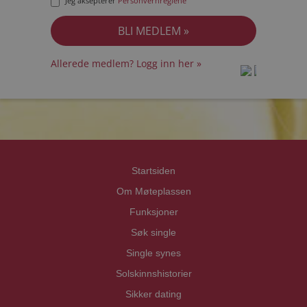
Jeg aksepterer
Personvernreglene
Allerede medlem? Logg inn her »
prot
prot
Priva
Priva
Startsiden
Om Møteplassen
Funksjoner
Søk single
Single synes
Solskinnshistorier
Sikker dating