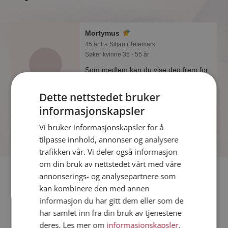
Mortymus
45 år fra Siljan i Telemark
Søker kvinne 35 - 55 år
Som medlem kan du vise deg frem for
Mortymus og tusener av andre single
på Møteplassen! Ta sjansen og se
Dette nettstedet bruker
hvem som synes du er interessant.
informasjonskapsler
Online nå!
Vi bruker informasjonskapsler for å
tilpasse innhold, annonser og analysere
trafikken vår. Vi deler også informasjon
om din bruk av nettstedet vårt med våre
Fler single
annonserings- og analysepartnere som
kan kombinere den med annen
informasjon du har gitt dem eller som de
Flere singlemenn fra Siljan
:
Robert K
,
Chevy
,
Kazhoff
har samlet inn fra din bruk av tjenestene
Kvinner fra Siljan
deres. Les mer om
informasjonskapsler
,
Date kvinner i Norge