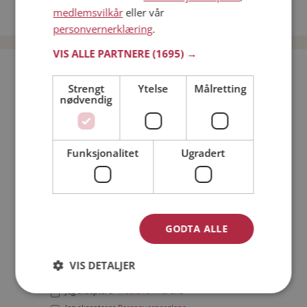
medlemsvilkår
eller vår
Date menn i Norge
personvernerklæring
.
VIS ALLE PARTNERE
(1695) →
Bli medlem gratis!
Strengt
Ytelse
Målretting
nødvendig
Jeg er en:
Mann
Kvinne
Min alder:
Funksjonalitet
Ugradert
GODTA ALLE
VIS DETALJER
Jeg aksepterer
Medlemsvilkårene